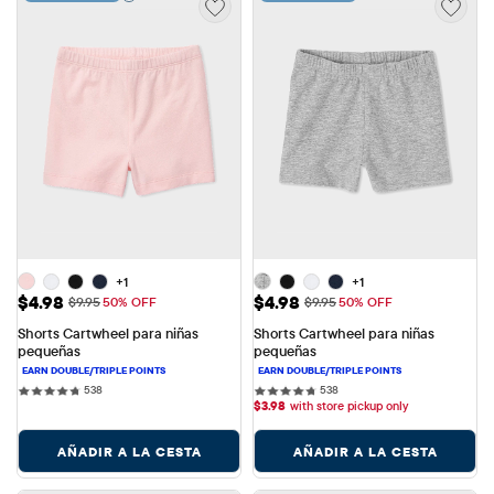
+1
+1
Precio de venta: $4.98
Precio de venta: $4.98
$4.98
$4.98
Precio original: $9.95
Precio original: $9.95
$9.95
50% OFF
$9.95
50% OFF
Shorts Cartwheel para niñas 
Shorts Cartwheel para niñas 
pequeñas
pequeñas
538 reviews
538 reviews
538
538
$
3.98
with store pickup only
AÑADIR A LA CESTA
AÑADIR A LA CESTA