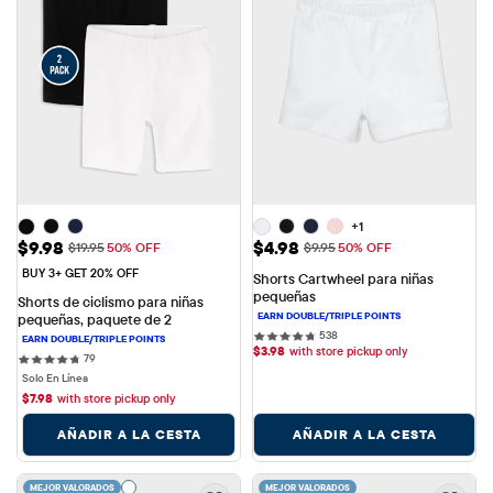
+1
Precio de venta: $9.98
Precio de venta: $4.98
$9.98
$4.98
Precio original: $19.95
Precio original: $9.95
$19.95
50% OFF
$9.95
50% OFF
BUY 3+ GET 20% OFF
Shorts Cartwheel para niñas 
pequeñas
Shorts de ciclismo para niñas 
pequeñas, paquete de 2
538 reviews
538
$
3.98
with store pickup only
79 reviews
79
Solo En Línea
$
7.98
with store pickup only
AÑADIR A LA CESTA
AÑADIR A LA CESTA
MEJOR VALORADOS
MEJOR VALORADOS