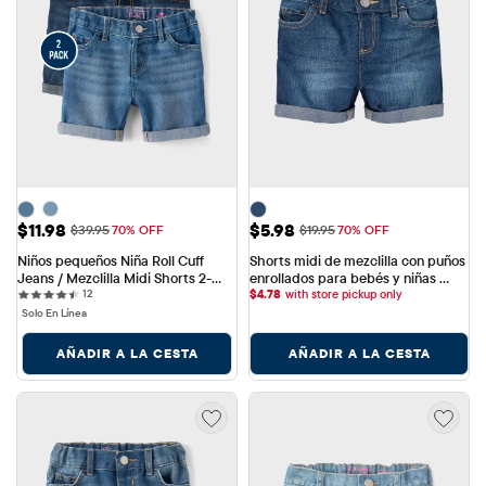
Precio de venta: $11.98
Precio de venta: $5.98
$11.98
$5.98
Precio original: $39.95
Precio original: $19.95
$39.95
70% OFF
$19.95
70% OFF
Niños pequeños Niña Roll Cuff 
Shorts midi de mezclilla con puños 
Jeans / Mezclilla Midi Shorts 2-
enrollados para bebés y niñas 
12 reviews
Pack
12
pequeñas
$
4.78
with store pickup only
Solo En Línea
AÑADIR A LA CESTA
AÑADIR A LA CESTA