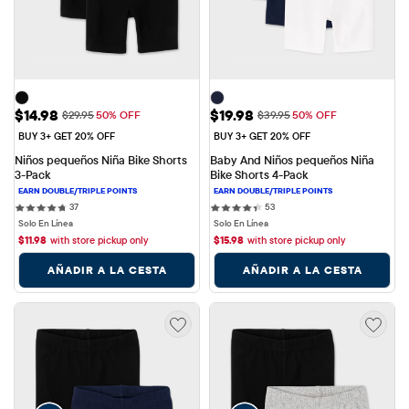
Precio de venta: $14.98
Precio de venta: $19.98
$14.98
$19.98
Precio original: $29.95
Precio original: $39.95
$29.95
50% OFF
$39.95
50% OFF
BUY 3+ GET 20% OFF
BUY 3+ GET 20% OFF
Niños pequeños Niña Bike Shorts 
Baby And Niños pequeños Niña 
3-Pack
Bike Shorts 4-Pack
37 reviews
53 reviews
37
53
Solo En Línea
Solo En Línea
$
11.98
with store pickup only
$
15.98
with store pickup only
AÑADIR A LA CESTA
AÑADIR A LA CESTA