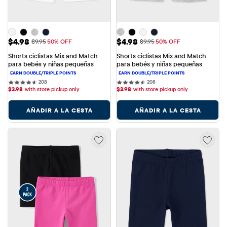
Precio de venta: $4.98
Precio de venta: $4.98
$4.98
$4.98
Precio original: $9.95
Precio original: $9.95
$9.95
50% OFF
$9.95
50% OFF
Shorts ciclistas Mix and Match 
Shorts ciclistas Mix and Match 
para bebés y niñas pequeñas
para bebés y niñas pequeñas
208 reviews
208 reviews
208
208
$
3.98
with store pickup only
$
3.98
with store pickup only
AÑADIR A LA CESTA
AÑADIR A LA CESTA