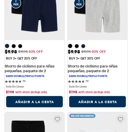
Precio de venta: $9.98
Precio de venta: $9.98
$9.98
$9.98
Precio original: $19.95
Precio original: $19.95
$19.95
50% OFF
$19.95
50% OFF
BUY 3+ GET 20% OFF
BUY 3+ GET 20% OFF
Shorts de ciclismo para niñas 
Shorts de ciclismo para niñas 
pequeñas, paquete de 2
pequeñas, paquete de 2
79 reviews
79 reviews
79
79
Solo En Línea
Solo En Línea
$
7.98
with store pickup only
$
7.98
with store pickup only
AÑADIR A LA CESTA
AÑADIR A LA CESTA
MEJOR VALORADOS