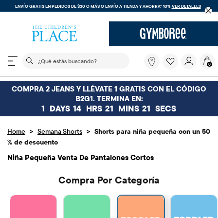
ENVÍO GRATIS EN PEDIDOS DE $30 O MÁS O
ENVÍO A TIENDA Y AHORRA* 10%
VER DETALLES
El siguiente campo de búsqueda filtra las búsquedas
¿Qué
0
estás
buscando?
COMPRA 2 JEANS Y LLÉVATE 1 GRATIS CON EL CÓDIGO
B2G1. TERMINA EN:
1
DAYS
14
HRS
21
MINS
20
SECS
>
>
Home
Semana Shorts
Shorts para niña pequeña con un 50
% de descuento
Niña Pequeña Venta De Pantalones Cortos
Compra Por Categoría