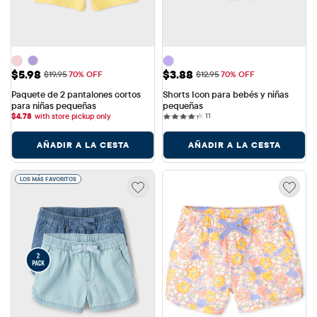
Precio de venta: $5.98
Precio de venta: $3.88
$5.98
$3.88
Precio original: $19.95
Precio original: $12.95
$19.95
70% OFF
$12.95
70% OFF
Paquete de 2 pantalones cortos 
Shorts Icon para bebés y niñas 
para niñas pequeñas
pequeñas
11 reviews
$
4.78
with store pickup only
11
AÑADIR A LA CESTA
AÑADIR A LA CESTA
LOS MÁS FAVORITOS