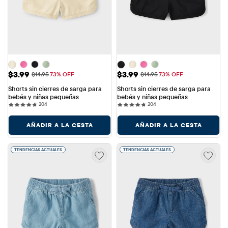
Precio de venta: $3.99
Precio de venta: $3.99
$3.99
$3.99
Precio original: $14.95
Precio original: $14.95
$14.95
73% OFF
$14.95
73% OFF
Shorts sin cierres de sarga para 
Shorts sin cierres de sarga para 
bebés y niñas pequeñas
bebés y niñas pequeñas
204 reviews
204 reviews
204
204
AÑADIR A LA CESTA
AÑADIR A LA CESTA
TENDENCIAS ACTUALES
TENDENCIAS ACTUALES