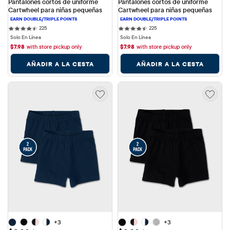
Pantalones cortos de uniforme 
Pantalones cortos de uniforme 
Cartwheel para niñas pequeñas
Cartwheel para niñas pequeñas
225 reviews
225 reviews
225
225
Solo En Línea
Solo En Línea
$
7.98
with store pickup only
$
7.98
with store pickup only
AÑADIR A LA CESTA
AÑADIR A LA CESTA
+3
+3