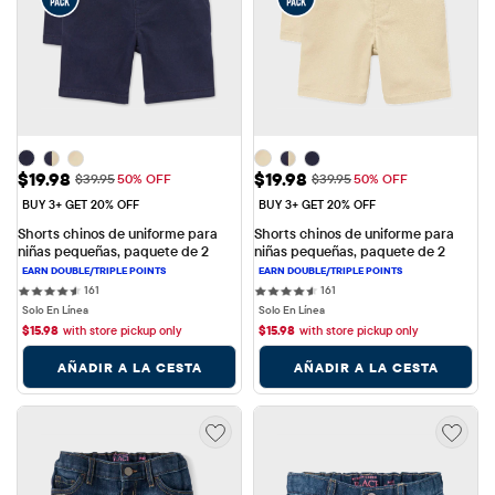
Precio de venta: $19.98
Precio de venta: $19.98
$19.98
$19.98
Precio original: $39.95
Precio original: $39.95
$39.95
50% OFF
$39.95
50% OFF
BUY 3+ GET 20% OFF
BUY 3+ GET 20% OFF
Shorts chinos de uniforme para 
Shorts chinos de uniforme para 
niñas pequeñas, paquete de 2
niñas pequeñas, paquete de 2
161 reviews
161 reviews
161
161
Solo En Línea
Solo En Línea
$
15.98
with store pickup only
$
15.98
with store pickup only
AÑADIR A LA CESTA
AÑADIR A LA CESTA