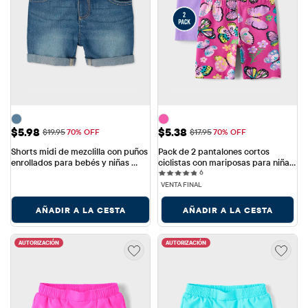
Precio de venta: $5.98
Precio de venta: $5.38
$5.98
$5.38
Precio original: $19.95
Precio original: $17.95
$19.95
70% OFF
$17.95
70% OFF
Shorts midi de mezclilla con puños 
Pack de 2 pantalones cortos 
enrollados para bebés y niñas 
ciclistas con mariposas para niñas 
6 reviews
pequeñas
pequeñas
6
VENTA FINAL
AÑADIR A LA CESTA
AÑADIR A LA CESTA
AUTORIZACIÓN
AUTORIZACIÓN