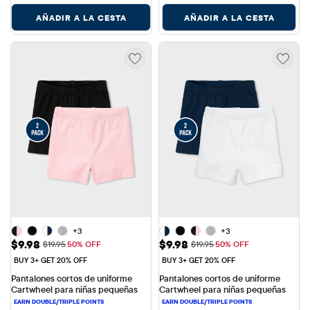
AÑADIR A LA CESTA
AÑADIR A LA CESTA
+3
+3
Precio de venta: $9.98
Precio de venta: $9.98
$9.98
$9.98
Precio original: $19.95
Precio original: $19.95
$19.95
50% OFF
$19.95
50% OFF
BUY 3+ GET 20% OFF
BUY 3+ GET 20% OFF
Pantalones cortos de uniforme 
Pantalones cortos de uniforme 
Cartwheel para niñas pequeñas
Cartwheel para niñas pequeñas