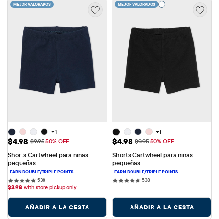
MEJOR VALORADOS
MEJOR VALORADOS
+1
+1
Precio de venta: $4.98
Precio de venta: $4.98
$4.98
$4.98
Precio original: $9.95
Precio original: $9.95
$9.95
50% OFF
$9.95
50% OFF
Shorts Cartwheel para niñas 
Shorts Cartwheel para niñas 
pequeñas
pequeñas
538 reviews
538 reviews
538
538
$
3.98
with store pickup only
AÑADIR A LA CESTA
AÑADIR A LA CESTA