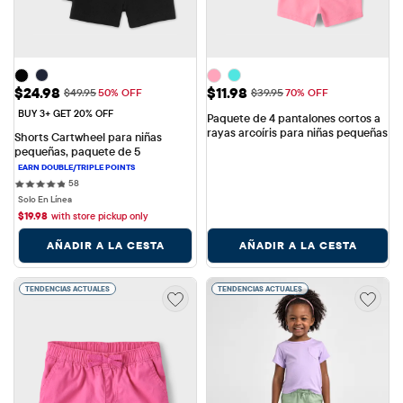
Precio de venta: $24.98
Precio de venta: $11.98
$24.98
$11.98
Precio original: $49.95
Precio original: $39.95
$49.95
50% OFF
$39.95
70% OFF
BUY 3+ GET 20% OFF
Paquete de 4 pantalones cortos a 
rayas arcoíris para niñas pequeñas
Shorts Cartwheel para niñas 
pequeñas, paquete de 5
58 reviews
58
Solo En Línea
$
19.98
with store pickup only
AÑADIR A LA CESTA
AÑADIR A LA CESTA
TENDENCIAS ACTUALES
TENDENCIAS ACTUALES