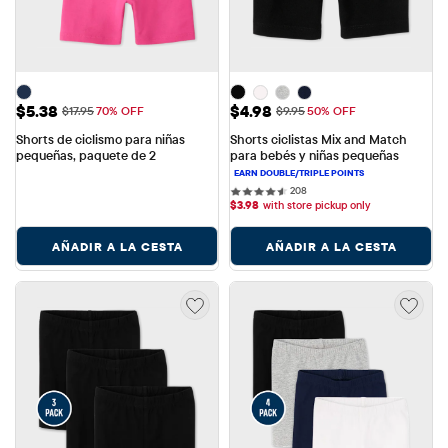
Precio de venta: $5.38
Precio de venta: $4.98
$5.38
$4.98
Precio original: $17.95
Precio original: $9.95
$17.95
70% OFF
$9.95
50% OFF
Shorts de ciclismo para niñas 
Shorts ciclistas Mix and Match 
pequeñas, paquete de 2
para bebés y niñas pequeñas
208 reviews
208
$
3.98
with store pickup only
AÑADIR A LA CESTA
AÑADIR A LA CESTA