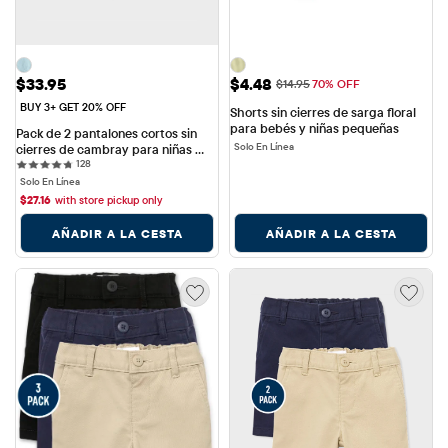
Precio: $33.95
Precio de venta: $4.48
$33.95
$4.48
Precio original: $14.95
$14.95
70% OFF
BUY 3+ GET 20% OFF
Shorts sin cierres de sarga floral 
para bebés y niñas pequeñas
Pack de 2 pantalones cortos sin 
Solo En Línea
cierres de cambray para niñas 
128 reviews
pequeñas
128
Solo En Línea
$
27.16
with store pickup only
AÑADIR A LA CESTA
AÑADIR A LA CESTA