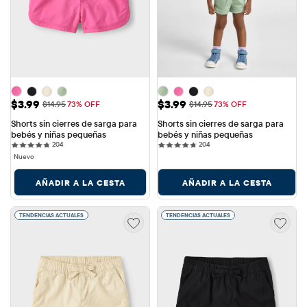
Precio de venta: $3.99
Precio de venta: $3.99
$3.99
$3.99
Precio original: $14.95
Precio original: $14.95
$14.95
73% OFF
$14.95
73% OFF
Shorts sin cierres de sarga para 
Shorts sin cierres de sarga para 
bebés y niñas pequeñas
bebés y niñas pequeñas
204 reviews
204 reviews
204
204
Nuevo
AÑADIR A LA CESTA
AÑADIR A LA CESTA
TENDENCIAS ACTUALES
TENDENCIAS ACTUALES