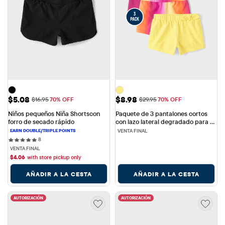
Precio de venta: $5.08
Precio de venta: $8.98
$5.08
$8.98
Precio original: $16.95
Precio original: $29.95
$16.95
70% OFF
$29.95
70% OFF
Niños pequeños Niña Shortscon 
Paquete de 3 pantalones cortos 
forro de secado rápido
con lazo lateral degradado para 
niñas pequeñas
VENTA FINAL
8 reviews
8
VENTA FINAL
$
4.06
with store pickup only
AÑADIR A LA CESTA
AÑADIR A LA CESTA
AUTORIZACIÓN
AUTORIZACIÓN