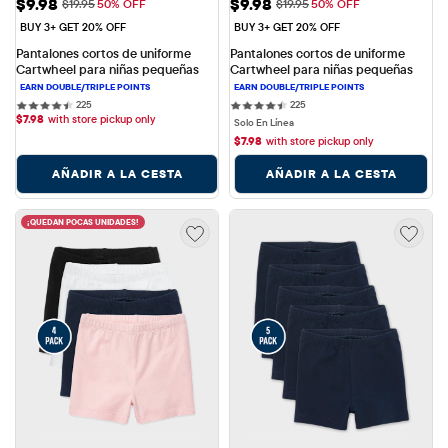
Precio de venta: $9.98
Precio de venta: $9.98
$9.98
$9.98
Precio original: $19.95
Precio original: $19.95
$19.95
50% OFF
$19.95
50% OFF
BUY 3+ GET 20% OFF
BUY 3+ GET 20% OFF
Pantalones cortos de uniforme 
Pantalones cortos de uniforme 
Cartwheel para niñas pequeñas
Cartwheel para niñas pequeñas
225 reviews
225 reviews
225
225
$
7.98
with store pickup only
Solo En Línea
$
7.98
with store pickup only
AÑADIR A LA CESTA
AÑADIR A LA CESTA
¡QUEDAN POCAS UNIDADES!