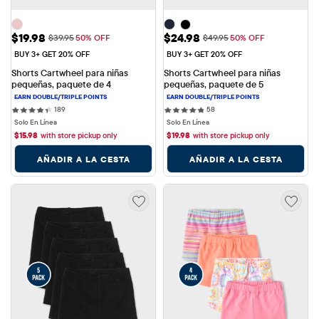
Precio de venta: $19.98
Precio de venta: $24.98
$19.98
$24.98
Precio original: $39.95
Precio original: $49.95
$39.95
50% OFF
$49.95
50% OFF
BUY 3+ GET 20% OFF
BUY 3+ GET 20% OFF
Shorts Cartwheel para niñas 
Shorts Cartwheel para niñas 
pequeñas, paquete de 4
pequeñas, paquete de 5
189 reviews
58 reviews
189
58
Solo En Línea
Solo En Línea
$
15.98
with store pickup only
$
19.98
with store pickup only
AÑADIR A LA CESTA
AÑADIR A LA CESTA