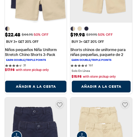
Precio de venta: $22.48
Precio de venta: $19.98
$22.48
$19.98
Precio original: $44.95
Precio original: $39.95
$44.95
50% OFF
$39.95
50% OFF
BUY 3+ GET 20% OFF
BUY 3+ GET 20% OFF
Niños pequeños Niña Uniform 
Shorts chinos de uniforme para 
Stretch Chino Shorts 3-Pack
niñas pequeñas, paquete de 2
31 reviews
161 reviews
31
161
$
17.98
with store pickup only
Solo En Línea
$
15.98
with store pickup only
AÑADIR A LA CESTA
AÑADIR A LA CESTA