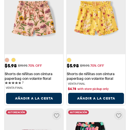
Precio de venta: $5.98
Precio de venta: $5.98
$5.98
$5.98
Precio original: $19.95
Precio original: $19.95
$19.95
70% OFF
$19.95
70% OFF
Shorts de niñitas con cintura 
Shorts de niñitas con cintura 
paperbag con volante floral
paperbag con volante floral
7 reviews
7
VENTA FINAL
VENTA FINAL
$
4.78
with store pickup only
AÑADIR A LA CESTA
AÑADIR A LA CESTA
AUTORIZACIÓN
AUTORIZACIÓN