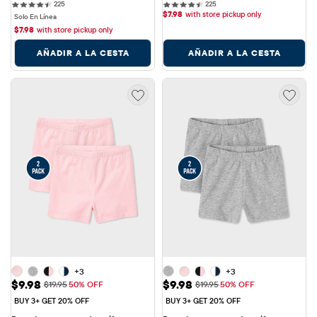
225 reviews
225 reviews
225
225
$
7.98
with store pickup only
Solo En Línea
$
7.98
with store pickup only
AÑADIR A LA CESTA
AÑADIR A LA CESTA
+3
+3
Precio de venta: $9.98
Precio de venta: $9.98
$9.98
$9.98
Precio original: $19.95
Precio original: $19.95
$19.95
50% OFF
$19.95
50% OFF
BUY 3+ GET 20% OFF
BUY 3+ GET 20% OFF