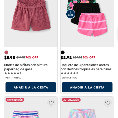
Precio de venta: $5.98
Precio de venta: $8.98
$5.98
$8.98
Precio original: $19.95
Precio original: $29.95
$19.95
70% OFF
$29.95
70% OFF
Shorts de niñitas con cintura 
Paquete de 3 pantalones cortos 
paperbag de gasa
con delfines tropicales para niñas 
5 reviews
3 reviews
5
pequeñas
3
VENTA FINAL
VENTA FINAL
AÑADIR A LA CESTA
AÑADIR A LA CESTA
AUTORIZACIÓN
AUTORIZACIÓN