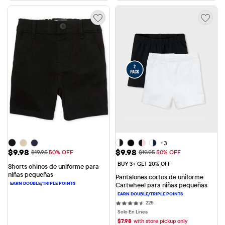
+3
Precio de venta: $9.98
Precio de venta: $9.98
$9.98
$9.98
Precio original: $19.95
Precio original: $19.95
$19.95
50% OFF
$19.95
50% OFF
BUY 3+ GET 20% OFF
Shorts chinos de uniforme para 
niñas pequeñas
Pantalones cortos de uniforme 
Cartwheel para niñas pequeñas
225 reviews
225
Solo En Línea
$
7.98
with store pickup only