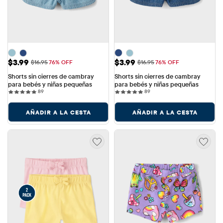
Precio de venta: $3.99
Precio de venta: $3.99
$3.99
$3.99
Precio original: $16.95
Precio original: $16.95
$16.95
76% OFF
$16.95
76% OFF
Shorts sin cierres de cambray 
Shorts sin cierres de cambray 
para bebés y niñas pequeñas
para bebés y niñas pequeñas
89 reviews
89 reviews
89
89
AÑADIR A LA CESTA
AÑADIR A LA CESTA