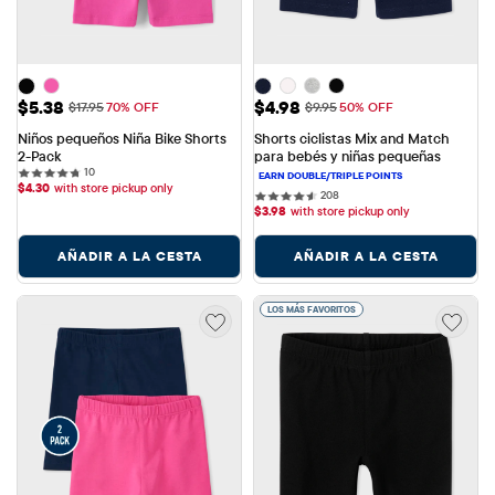
Precio de venta: $5.38
Precio de venta: $4.98
$5.38
$4.98
Precio original: $17.95
Precio original: $9.95
$17.95
70% OFF
$9.95
50% OFF
Niños pequeños Niña Bike Shorts 
Shorts ciclistas Mix and Match 
2-Pack
para bebés y niñas pequeñas
10 reviews
10
$
4.30
with store pickup only
208 reviews
208
$
3.98
with store pickup only
AÑADIR A LA CESTA
AÑADIR A LA CESTA
LOS MÁS FAVORITOS