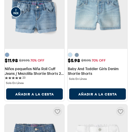
Precio de venta: $11.98
Precio de venta: $5.98
$11.98
$5.98
Precio original: $39.95
Precio original: $19.95
$39.95
70% OFF
$19.95
70% OFF
Niños pequeños Niña Roll Cuff 
Baby And Toddler Girls Denim 
Jeans / Mezclilla Shortie Shorts 2-
Shortie Shorts
23 reviews
Pack
23
Solo En Línea
Solo En Línea
AÑADIR A LA CESTA
AÑADIR A LA CESTA