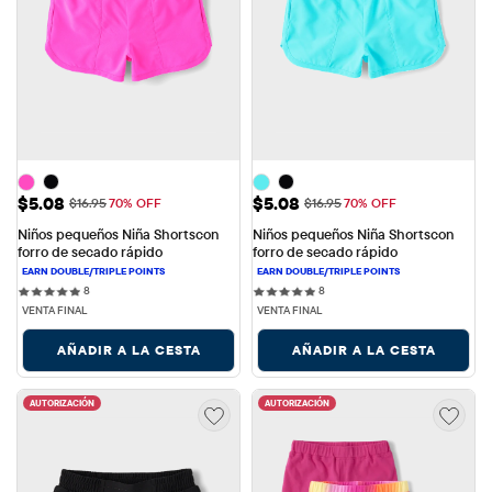
Precio de venta: $5.08
Precio de venta: $5.08
$5.08
$5.08
Precio original: $16.95
Precio original: $16.95
$16.95
70% OFF
$16.95
70% OFF
Niños pequeños Niña Shortscon 
Niños pequeños Niña Shortscon 
forro de secado rápido
forro de secado rápido
8 reviews
8 reviews
8
8
VENTA FINAL
VENTA FINAL
AÑADIR A LA CESTA
AÑADIR A LA CESTA
AUTORIZACIÓN
AUTORIZACIÓN