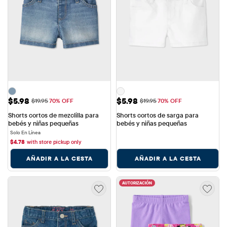
Precio de venta: $5.98
Precio de venta: $5.98
$5.98
$5.98
Precio original: $19.95
Precio original: $19.95
$19.95
70% OFF
$19.95
70% OFF
Shorts cortos de mezclilla para 
Shorts cortos de sarga para 
bebés y niñas pequeñas
bebés y niñas pequeñas
Solo En Línea
$
4.78
with store pickup only
AÑADIR A LA CESTA
AÑADIR A LA CESTA
AUTORIZACIÓN