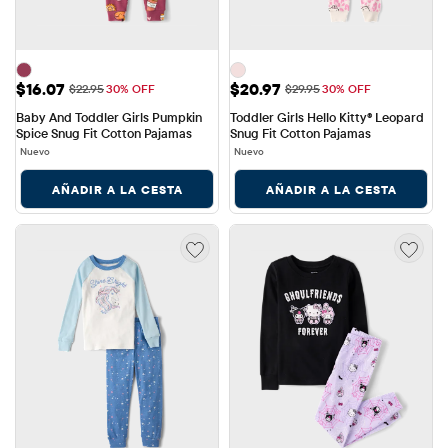
Precio de venta: $16.07
Precio de venta: $20.97
$16.07
$20.97
Precio original: $22.95
Precio original: $29.95
$22.95
30% OFF
$29.95
30% OFF
Baby And Toddler Girls Pumpkin 
Toddler Girls Hello Kitty® Leopard 
Spice Snug Fit Cotton Pajamas
Snug Fit Cotton Pajamas
Nuevo
Nuevo
AÑADIR A LA CESTA
AÑADIR A LA CESTA