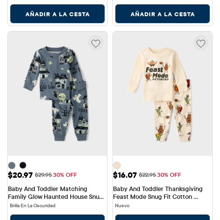
AÑADIR A LA CESTA
AÑADIR A LA CESTA
Precio de venta: $20.97
Precio de venta: $16.07
$20.97
$16.07
Precio original: $29.95
Precio original: $22.95
$29.95
30% OFF
$22.95
30% OFF
Baby And Toddler Matching 
Baby And Toddler Thanksgiving 
Family Glow Haunted House Snug 
Feast Mode Snug Fit Cotton 
Fit Cotton Pajamas
Pajamas
Brilla En La Oscuridad
Nuevo