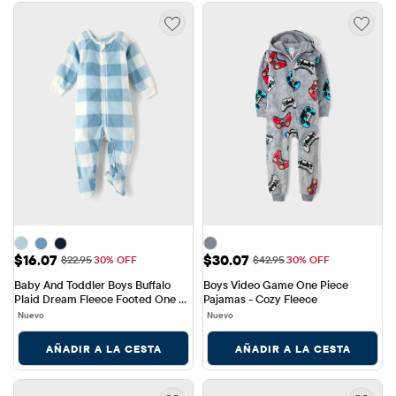
Precio de venta: $16.07
Precio de venta: $30.07
$16.07
$30.07
Precio original: $22.95
Precio original: $42.95
$22.95
30% OFF
$42.95
30% OFF
Baby And Toddler Boys Buffalo 
Boys Video Game One Piece 
Plaid Dream Fleece Footed One 
Pajamas - Cozy Fleece
Piece Pajamas
Nuevo
Nuevo
AÑADIR A LA CESTA
AÑADIR A LA CESTA