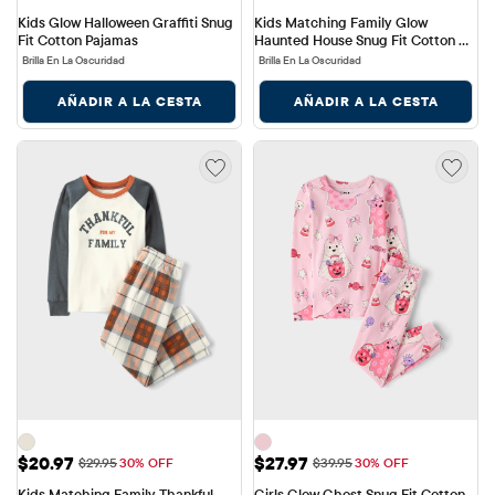
Kids Glow Halloween Graffiti Snug 
Kids Matching Family Glow 
Fit Cotton Pajamas
Haunted House Snug Fit Cotton 
Pajamas
Brilla En La Oscuridad
Brilla En La Oscuridad
AÑADIR A LA CESTA
AÑADIR A LA CESTA
Precio de venta: $20.97
Precio de venta: $27.97
$20.97
$27.97
Precio original: $29.95
Precio original: $39.95
$29.95
30% OFF
$39.95
30% OFF
Kids Matching Family Thankful 
Girls Glow Ghost Snug Fit Cotton 