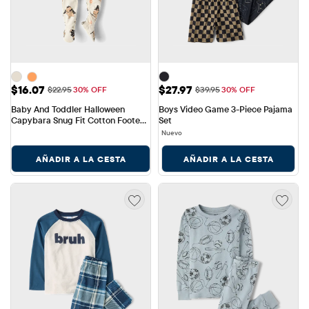
Precio de venta: $16.07
Precio de venta: $27.97
$16.07
$27.97
Precio original: $22.95
Precio original: $39.95
$22.95
30% OFF
$39.95
30% OFF
Baby And Toddler Halloween 
Boys Video Game 3-Piece Pajama 
Capybara Snug Fit Cotton Footed 
Set
One Piece Pajamas
Nuevo
AÑADIR A LA CESTA
AÑADIR A LA CESTA