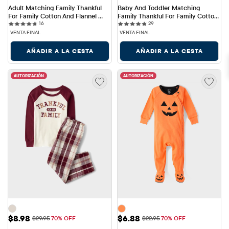
Adult Matching Family Thankful 
Baby And Toddler Matching 
For Family Cotton And Flannel 
Family Thankful For Family Cotton 
16 reviews
29 reviews
Pajamas
16
And Flannel Pajamas
29
VENTA FINAL
VENTA FINAL
AÑADIR A LA CESTA
AÑADIR A LA CESTA
AUTORIZACIÓN
AUTORIZACIÓN
Precio de venta: $8.98
Precio de venta: $6.88
$8.98
$6.88
Precio original: $29.95
Precio original: $22.95
$29.95
70% OFF
$22.95
70% OFF