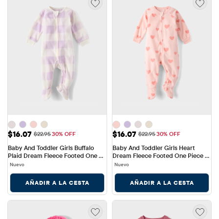
Precio de venta: $16.07
Precio de venta: $16.07
$16.07
$16.07
Precio original: $22.95
Precio original: $22.95
$22.95
30% OFF
$22.95
30% OFF
Baby And Toddler Girls Buffalo 
Baby And Toddler Girls Heart 
Plaid Dream Fleece Footed One 
Dream Fleece Footed One Piece 
Piece Pajamas
Pajamas
Nuevo
Nuevo
AÑADIR A LA CESTA
AÑADIR A LA CESTA