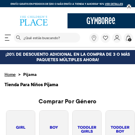
ENVÍO GRATIS EN PEDIDOS DE $30 O MÁS
ENVÍO A TIENDA Y AHORRA* 10%
VER DETALLES
El siguiente campo de búsqueda filtra las búsquedas
¿Qué
0
estás
buscando?
¡20% DE DESCUENTO ADICIONAL EN LA COMPRA DE 3 O MÁS
PAQUETES MÚLTIPLES AHORA!
>
Home
Pijama
Tienda Para Niños Pijama
Comprar Por Género