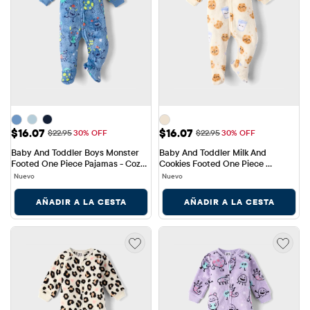
Precio de venta: $16.07
Precio de venta: $16.07
$16.07
$16.07
Precio original: $22.95
Precio original: $22.95
$22.95
30% OFF
$22.95
30% OFF
Baby And Toddler Boys Monster 
Baby And Toddler Milk And 
Footed One Piece Pajamas - Cozy 
Cookies Footed One Piece 
Fleece
Pajamas - Cozy Fleece
Nuevo
Nuevo
AÑADIR A LA CESTA
AÑADIR A LA CESTA