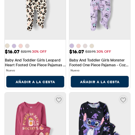
Precio de venta: $16.07
Precio de venta: $16.07
$16.07
$16.07
Precio original: $22.95
Precio original: $22.95
$22.95
30% OFF
$22.95
30% OFF
Baby And Toddler Girls Leopard 
Baby And Toddler Girls Monster 
Heart Footed One Piece Pajamas - 
Footed One Piece Pajamas - Cozy 
Cozy Fleece
Fleece
Nuevo
Nuevo
AÑADIR A LA CESTA
AÑADIR A LA CESTA