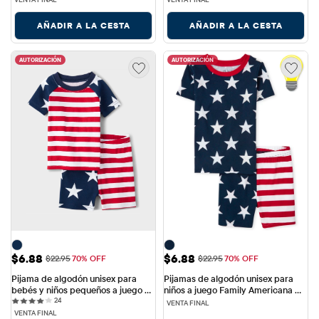
AÑADIR A LA CESTA
AÑADIR A LA CESTA
AUTORIZACIÓN
AUTORIZACIÓN
Precio de venta: $6.88
Precio de venta: $6.88
$6.88
$6.88
Precio original: $22.95
Precio original: $22.95
$22.95
70% OFF
$22.95
70% OFF
Pijama de algodón unisex para 
Pijamas de algodón unisex para 
bebés y niños pequeños a juego 
niños a juego Family Americana 
24 reviews
con la familia Americana
24
Glow Snug Fit
VENTA FINAL
VENTA FINAL