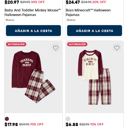
Precio de venta: $20.97
Precio de venta: $24.47
$20.97
$24.47
Precio original: $29.95
Precio original: $34.95
$29.95
30% OFF
$34.95
30% OFF
Baby And Toddler Mickey Mouse™ 
Boys Minecraft™ Halloween 
Halloween Pajamas
Pajamas
Nuevo
Nuevo
AÑADIR A LA CESTA
AÑADIR A LA CESTA
AUTORIZACIÓN
AUTORIZACIÓN
Precio de venta: $17.98
Precio de venta: $6.88
$17.98
$6.88
Precio original: $59.95
Precio original: $22.95
$59.95
70% OFF
$22.95
70% OFF