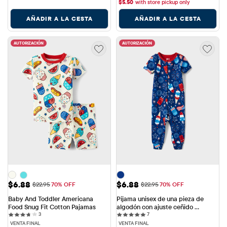
$
5.50
with store pickup only
AÑADIR A LA CESTA
AÑADIR A LA CESTA
AUTORIZACIÓN
AUTORIZACIÓN
Precio de venta: $6.88
Precio de venta: $6.88
$6.88
$6.88
Precio original: $22.95
Precio original: $22.95
$22.95
70% OFF
$22.95
70% OFF
Baby And Toddler Americana 
Pijama unisex de una pieza de 
Food Snug Fit Cotton Pajamas
algodón con ajuste ceñido 
3 reviews
7 reviews
3
Americana Popsicle para bebés y 
7
niños pequeños
VENTA FINAL
VENTA FINAL