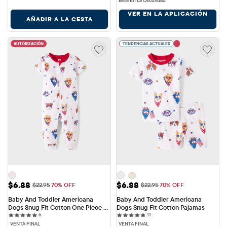
Brilla En La Oscuridad
VER EN LA APLICACIÓN
AÑADIR A LA CESTA
AUTORIZACIÓN
TENDENCIAS ACTUALES
Precio de venta: $6.88
Precio de venta: $6.88
$6.88
$6.88
Precio original: $22.95
Precio original: $22.95
$22.95
70% OFF
$22.95
70% OFF
Baby And Toddler Americana 
Baby And Toddler Americana 
Dogs Snug Fit Cotton One Piece 
Dogs Snug Fit Cotton Pajamas
6 reviews
11 reviews
Pajamas
6
11
VENTA FINAL
VENTA FINAL