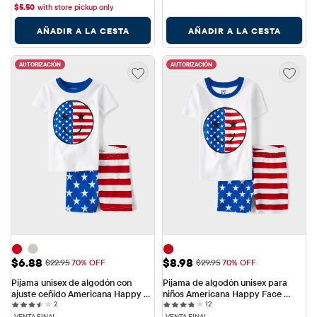
$
5.50
with store pickup only
AÑADIR A LA CESTA
AÑADIR A LA CESTA
AUTORIZACIÓN
AUTORIZACIÓN
Precio de venta: $6.88
Precio de venta: $8.98
$6.88
$8.98
Precio original: $22.95
Precio original: $29.95
$22.95
70% OFF
$29.95
70% OFF
Pijama unisex de algodón con 
Pijama de algodón unisex para 
ajuste ceñido Americana Happy 
niños Americana Happy Face 
2 reviews
12 reviews
Face para bebés y niños pequeños
2
Snug Fit
12
VENTA FINAL
VENTA FINAL