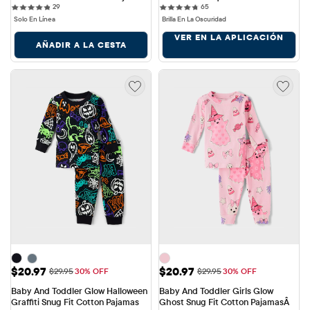
29 reviews
65 reviews
29
familiar unisex para niños
65
Solo En Línea
Brilla En La Oscuridad
VER EN LA APLICACIÓN
AÑADIR A LA CESTA
Precio de venta: $20.97
Precio de venta: $20.97
$20.97
$20.97
Precio original: $29.95
Precio original: $29.95
$29.95
30% OFF
$29.95
30% OFF
Baby And Toddler Glow Halloween 
Baby And Toddler Girls Glow 
Graffiti Snug Fit Cotton Pajamas
Ghost Snug Fit Cotton PajamasÂ