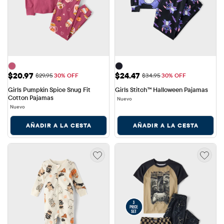
Precio de venta: $20.97
Precio de venta: $24.47
$20.97
$24.47
Precio original: $29.95
Precio original: $34.95
$29.95
30% OFF
$34.95
30% OFF
Girls Pumpkin Spice Snug Fit 
Girls Stitch™ Halloween Pajamas
Cotton Pajamas
Nuevo
Nuevo
AÑADIR A LA CESTA
AÑADIR A LA CESTA