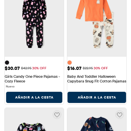
Precio de venta: $30.07
Precio de venta: $16.07
$30.07
$16.07
Precio original: $42.95
Precio original: $22.95
$42.95
30% OFF
$22.95
30% OFF
Girls Candy One Piece Pajamas - 
Baby And Toddler Halloween 
Cozy Fleece
Capybara Snug Fit Cotton Pajamas
Nuevo
AÑADIR A LA CESTA
AÑADIR A LA CESTA