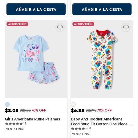
AÑADIR A LA CESTA
AÑADIR A LA CESTA
AUTORIZACIÓN
AUTORIZACIÓN
Precio de venta: $8.08
Precio de venta: $6.88
$8.08
$6.88
Precio original: $26.95
Precio original: $22.95
$26.95
70% OFF
$22.95
70% OFF
Girls Americana Ruffle Pajamas
Baby And Toddler Americana 
12 reviews
12
Food Snug Fit Cotton One Piece 
8 reviews
Pajamas
8
VENTA FINAL
VENTA FINAL