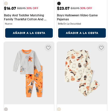
Precio de venta: $16.07
Precio de venta: $23.07
$16.07
$23.07
Precio original: $22.95
Precio original: $32.95
$22.95
30% OFF
$32.95
30% OFF
Baby And Toddler Matching 
Boys Halloween Video Game 
Family Thankful Cotton And 
Pajamas
Fleece Pajamas
Nuevo
Brilla En La Oscuridad
AÑADIR A LA CESTA
AÑADIR A LA CESTA