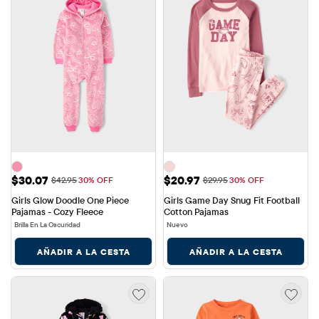
Precio de venta: $30.07
Precio de venta: $20.97
$30.07
$20.97
Precio original: $42.95
Precio original: $29.95
$42.95
30% OFF
$29.95
30% OFF
Girls Glow Doodle One Piece 
Girls Game Day Snug Fit Football 
Pajamas - Cozy Fleece
Cotton Pajamas
Brilla En La Oscuridad
Nuevo
AÑADIR A LA CESTA
AÑADIR A LA CESTA