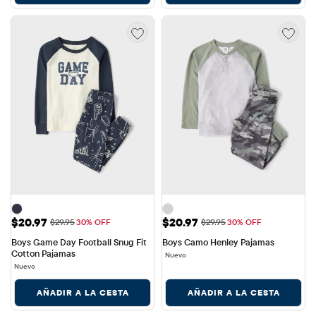
Precio de venta: $20.97
Precio de venta: $20.97
$20.97
$20.97
Precio original: $29.95
Precio original: $29.95
$29.95
30% OFF
$29.95
30% OFF
Boys Game Day Football Snug Fit 
Boys Camo Henley Pajamas
Cotton Pajamas
Nuevo
Nuevo
AÑADIR A LA CESTA
AÑADIR A LA CESTA