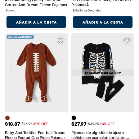
Cotton And Dream Fleece Pajamas
PajamasÂ
Nuevo
Brilla En La Oscuridad
AÑADIR A LA CESTA
AÑADIR A LA CESTA
MEJOR VALORADOS
EXCLUSIVO DE LA APP
Precio de venta: $18.87
Precio de venta: $27.97
$18.87
$27.97
Precio original: $26.95
Precio original: $39.95
$26.95
30% OFF
$39.95
30% OFF
Baby And Toddler Football Dream 
Pijamas de algodón de ajuste 
Fleece Footed One Piece Pajamas
ceñido con esqueleto brillante 