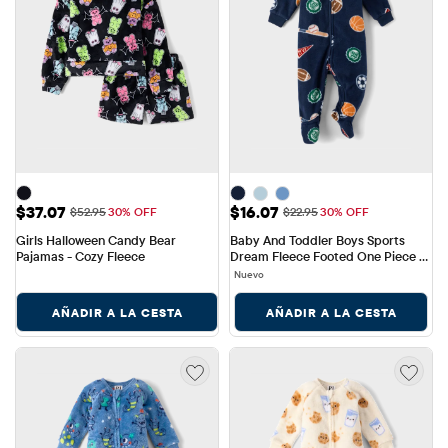
Precio de venta: $37.07
Precio de venta: $16.07
$37.07
$16.07
Precio original: $52.95
Precio original: $22.95
$52.95
30% OFF
$22.95
30% OFF
Girls Halloween Candy Bear 
Baby And Toddler Boys Sports 
Pajamas - Cozy Fleece
Dream Fleece Footed One Piece 
Pajamas
Nuevo
AÑADIR A LA CESTA
AÑADIR A LA CESTA