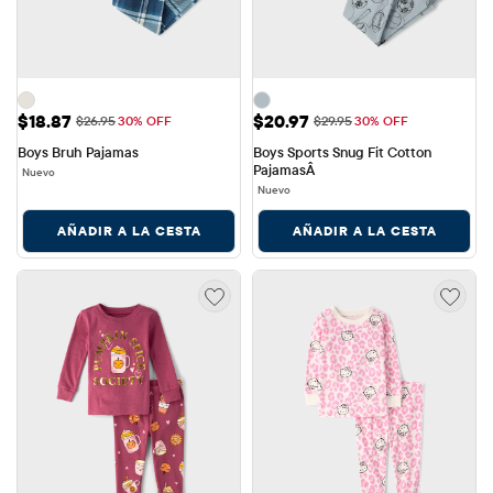
Precio de venta: $18.87
Precio de venta: $20.97
$18.87
$20.97
Precio original: $26.95
Precio original: $29.95
$26.95
30% OFF
$29.95
30% OFF
Boys Bruh Pajamas
Boys Sports Snug Fit Cotton 
PajamasÂ
Nuevo
Nuevo
AÑADIR A LA CESTA
AÑADIR A LA CESTA