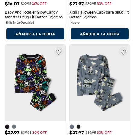
Precio de venta: $16.07
Precio de venta: $27.97
$16.07
$27.97
Precio original: $22.95
Precio original: $39.95
$22.95
30% OFF
$39.95
30% OFF
Baby And Toddler Glow Candy 
Kids Halloween Capybara Snug Fit 
Monster Snug Fit Cotton Pajamas
Cotton Pajamas
Brilla En La Oscuridad
Nuevo
AÑADIR A LA CESTA
AÑADIR A LA CESTA
Precio de venta: $27.97
Precio de venta: $27.97
$27.97
$27.97
Precio original: $39.95
Precio original: $39.95
$39.95
30% OFF
$39.95
30% OFF