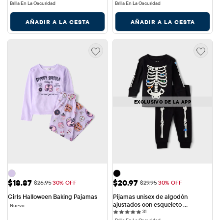
Brilla En La Oscuridad
Brilla En La Oscuridad
AÑADIR A LA CESTA
AÑADIR A LA CESTA
EXCLUSIVO DE LA APP
Precio de venta: $18.87
Precio de venta: $20.97
$18.87
$20.97
Precio original: $26.95
Precio original: $29.95
$26.95
30% OFF
$29.95
30% OFF
Girls Halloween Baking Pajamas
Pijamas unisex de algodón 
ajustados con esqueleto 
Nuevo
31 reviews
resplandeciente familiar a juego 
31
para bebés y niños pequeños