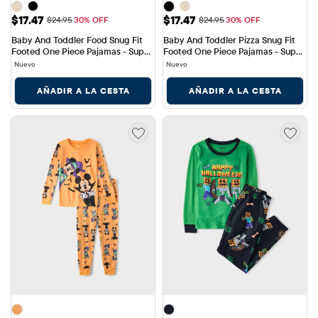
Precio de venta: $17.47
Precio de venta: $17.47
$17.47
$17.47
Precio original: $24.95
Precio original: $24.95
$24.95
30% OFF
$24.95
30% OFF
Baby And Toddler Food Snug Fit 
Baby And Toddler Pizza Snug Fit 
Footed One Piece Pajamas - Super 
Footed One Piece Pajamas - Super 
Soft
Soft
Nuevo
Nuevo
AÑADIR A LA CESTA
AÑADIR A LA CESTA