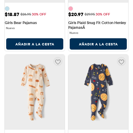
Precio de venta: $18.87
Precio de venta: $20.97
$18.87
$20.97
Precio original: $26.95
Precio original: $29.95
$26.95
30% OFF
$29.95
30% OFF
Girls Bear Pajamas
Girls Plaid Snug Fit Cotton Henley 
PajamasÂ
Nuevo
Nuevo
AÑADIR A LA CESTA
AÑADIR A LA CESTA