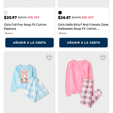
Precio de venta: $20.97
Precio de venta: $24.47
$20.97
$24.47
Precio original: $29.95
Precio original: $34.95
$29.95
30% OFF
$34.95
30% OFF
Girls Foil Pny Snug Fit Cotton 
Girls Hello Kitty® And Friends Glow 
Pajamas
Halloween Snug Fit Cotton 
Pajamas
Nuevo
Nuevo
AÑADIR A LA CESTA
AÑADIR A LA CESTA