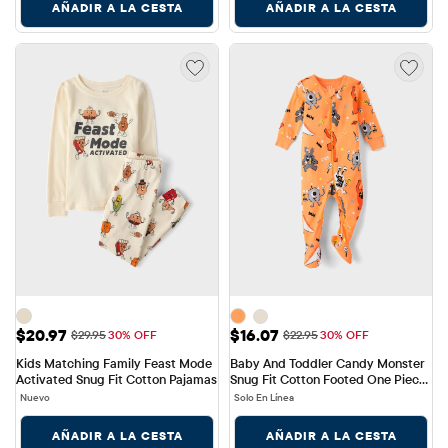
AÑADIR A LA CESTA
AÑADIR A LA CESTA
Precio de venta: $20.97
Precio de venta: $16.07
$20.97
$16.07
Precio original: $29.95
Precio original: $22.95
$29.95
30% OFF
$22.95
30% OFF
Kids Matching Family Feast Mode 
Baby And Toddler Candy Monster 
Activated Snug Fit Cotton Pajamas
Snug Fit Cotton Footed One Piece 
Pajamas
Nuevo
Solo En Línea
AÑADIR A LA CESTA
AÑADIR A LA CESTA