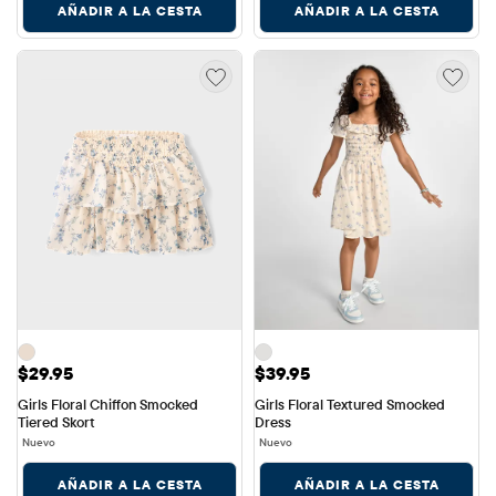
Precio: $29.95
Precio: $39.95
$29.95
$39.95
Girls Floral Chiffon Smocked 
Girls Floral Textured Smocked 
Tiered Skort
Dress
Nuevo
Nuevo
AÑADIR A LA CESTA
AÑADIR A LA CESTA