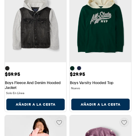
Precio: $59.95
Precio: $29.95
$59.95
$29.95
Boys Fleece And Denim Hooded 
Boys Varsity Hooded Top
Jacket
Nuevo
Solo En Línea
AÑADIR A LA CESTA
AÑADIR A LA CESTA