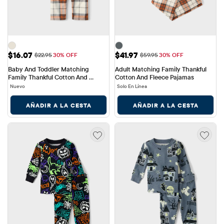
Precio de venta: $16.07
Precio de venta: $41.97
$16.07
$41.97
Precio original: $22.95
Precio original: $59.95
$22.95
30% OFF
$59.95
30% OFF
Baby And Toddler Matching 
Adult Matching Family Thankful 
Family Thankful Cotton And 
Cotton And Fleece Pajamas
Fleece Pajamas
Nuevo
Solo En Línea
AÑADIR A LA CESTA
AÑADIR A LA CESTA