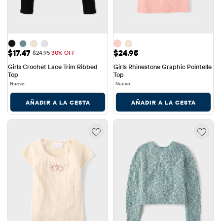
Precio de venta: $17.47
Precio: $24.95
$17.47
$24.95
Precio original: $24.95
$24.95
30% OFF
Girls Crochet Lace Trim Ribbed 
Girls Rhinestone Graphic Pointelle 
Top
Top
Nuevo
Nuevo
AÑADIR A LA CESTA
AÑADIR A LA CESTA