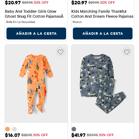
Baby And Toddler Girls Glow 
Kids Matching Family Thankful 
Ghost Snug Fit Cotton PajamasÂ
Cotton And Dream Fleece Pajamas
Brilla En La Oscuridad
Nuevo
AÑADIR A LA CESTA
AÑADIR A LA CESTA
Precio de venta: $16.07
Precio de venta: $41.97
$16.07
$41.97
Precio original: $22.95
Precio original: $59.95
$22.95
30% OFF
$59.95
30% OFF
Baby And Toddler Candy Monster 
Adult Matching Family Glow 