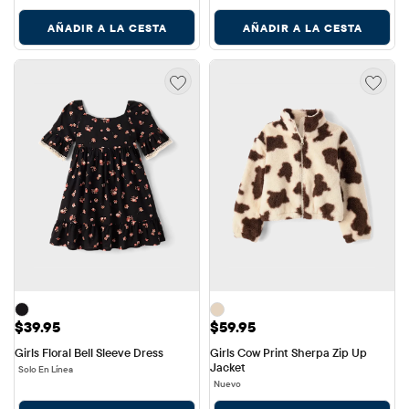
AÑADIR A LA CESTA
AÑADIR A LA CESTA
Precio: $39.95
Precio: $59.95
$39.95
$59.95
Girls Floral Bell Sleeve Dress
Girls Cow Print Sherpa Zip Up 
Jacket
Solo En Línea
Nuevo
AÑADIR A LA CESTA
AÑADIR A LA CESTA