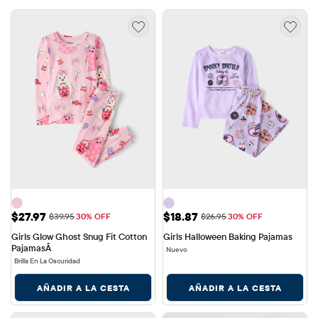
Precio de venta: $27.97
Precio de venta: $18.87
$27.97
$18.87
Precio original: $39.95
Precio original: $26.95
$39.95
30% OFF
$26.95
30% OFF
Girls Glow Ghost Snug Fit Cotton 
Girls Halloween Baking Pajamas
PajamasÂ
Nuevo
Brilla En La Oscuridad
AÑADIR A LA CESTA
AÑADIR A LA CESTA