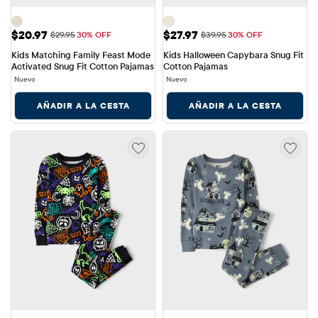
Precio de venta: $20.97
Precio de venta: $27.97
$20.97
$27.97
Precio original: $29.95
Precio original: $39.95
$29.95
30% OFF
$39.95
30% OFF
Kids Matching Family Feast Mode 
Kids Halloween Capybara Snug Fit 
Activated Snug Fit Cotton Pajamas
Cotton Pajamas
Nuevo
Nuevo
AÑADIR A LA CESTA
AÑADIR A LA CESTA