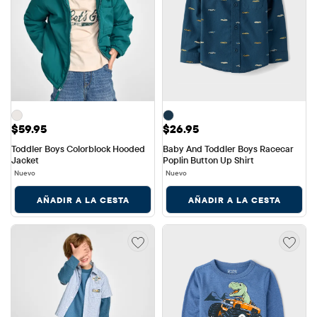
Precio: $59.95
Precio: $26.95
$59.95
$26.95
Toddler Boys Colorblock Hooded 
Baby And Toddler Boys Racecar 
Jacket
Poplin Button Up Shirt
Nuevo
Nuevo
AÑADIR A LA CESTA
AÑADIR A LA CESTA