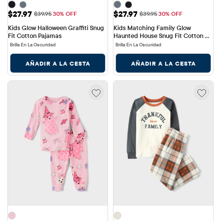
Precio de venta: $27.97
Precio de venta: $27.97
$27.97
$27.97
Precio original: $39.95
Precio original: $39.95
$39.95
30% OFF
$39.95
30% OFF
Kids Glow Halloween Graffiti Snug 
Kids Matching Family Glow 
Fit Cotton Pajamas
Haunted House Snug Fit Cotton 
Pajamas
Brilla En La Oscuridad
Brilla En La Oscuridad
AÑADIR A LA CESTA
AÑADIR A LA CESTA
Precio de venta: $20.97
Precio de venta: $20.97
$20.97
$20.97
Precio original: $29.95
Precio original: $29.95
$29.95
30% OFF
$29.95
30% OFF