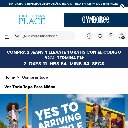
ENVÍO GRATIS. SIN COMPRA MÍNIMA EN TU COMPRA DENTRO DE LA APLICACIÓN CON EL
CÓDIGO
FREESHIP
DESCARGAR AHORA
El siguiente campo de búsqueda filtra las búsquedas
¿Qué
0
estás
buscando?
COMPRA 2 JEANS Y LLÉVATE 1 GRATIS CON EL CÓDIGO
B2G1. TERMINA EN:
2
DAYS
11
HRS
54
MINS
53
SECS
>
Home
Comprar todo
Ver Todo
Ropa Para Niños