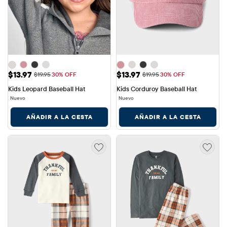
Precio de venta: $13.97
Precio de venta: $13.97
$13.97
$13.97
Precio original: $19.95
Precio original: $19.95
$19.95
30% OFF
$19.95
30% OFF
Kids Leopard Baseball Hat
Kids Corduroy Baseball Hat
Nuevo
Nuevo
AÑADIR A LA CESTA
AÑADIR A LA CESTA