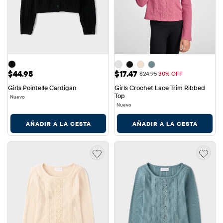
Precio: $44.95
Precio de venta: $17.47
$44.95
$17.47
Precio original: $24.95
$24.95
30% OFF
Girls Pointelle Cardigan
Girls Crochet Lace Trim Ribbed 
Top
Nuevo
Nuevo
AÑADIR A LA CESTA
AÑADIR A LA CESTA