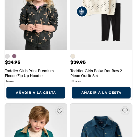
Precio: $34.95
Precio: $39.95
$34.95
$39.95
Toddler Girls Print Premium 
Toddler Girls Polka Dot Bow 2-
Fleece Zip Up Hoodie
Piece Outfit Set
Nuevo
Nuevo
AÑADIR A LA CESTA
AÑADIR A LA CESTA