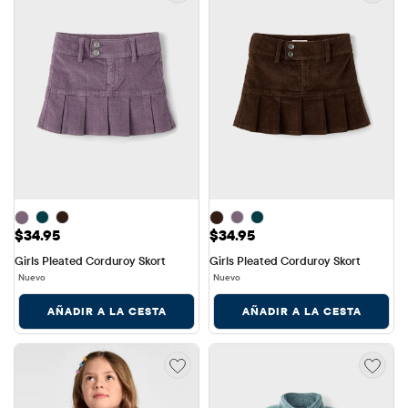
Precio: $34.95
Precio: $34.95
$34.95
$34.95
Girls Pleated Corduroy Skort
Girls Pleated Corduroy Skort
Nuevo
Nuevo
AÑADIR A LA CESTA
AÑADIR A LA CESTA