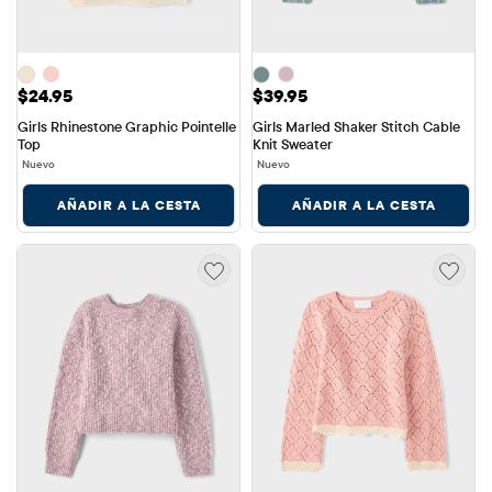
Precio: $24.95
Precio: $39.95
$24.95
$39.95
Girls Rhinestone Graphic Pointelle 
Girls Marled Shaker Stitch Cable 
Top
Knit Sweater
Nuevo
Nuevo
AÑADIR A LA CESTA
AÑADIR A LA CESTA