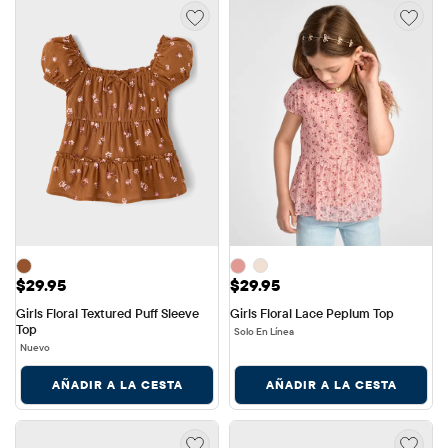
Precio: $29.95
Precio: $29.95
$29.95
$29.95
Girls Floral Textured Puff Sleeve 
Girls Floral Lace Peplum Top
Top
Solo En Línea
Nuevo
AÑADIR A LA CESTA
AÑADIR A LA CESTA