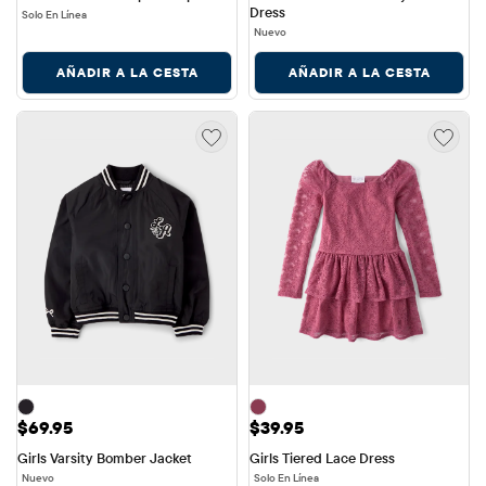
Nuevo
AÑADIR A LA CESTA
AÑADIR A LA CESTA
Precio: $69.95
Precio: $39.95
$69.95
$39.95
Girls Varsity Bomber Jacket
Girls Tiered Lace Dress
Nuevo
Solo En Línea