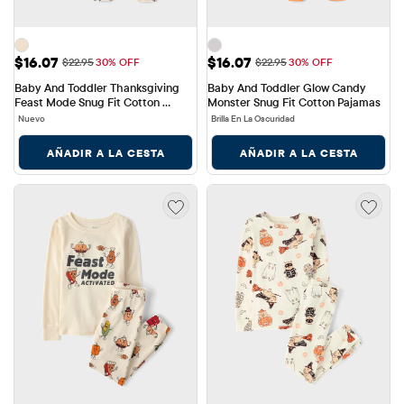
Precio de venta: $16.07
Precio de venta: $16.07
$16.07
$16.07
Precio original: $22.95
Precio original: $22.95
$22.95
30% OFF
$22.95
30% OFF
Baby And Toddler Thanksgiving 
Baby And Toddler Glow Candy 
Feast Mode Snug Fit Cotton 
Monster Snug Fit Cotton Pajamas
Pajamas
Nuevo
Brilla En La Oscuridad
AÑADIR A LA CESTA
AÑADIR A LA CESTA