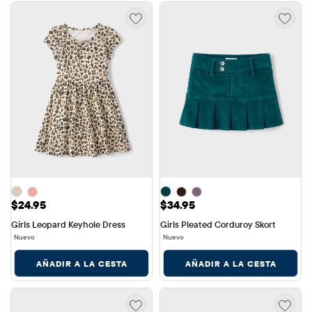
Precio: $24.95
Precio: $34.95
$24.95
$34.95
Girls Leopard Keyhole Dress
Girls Pleated Corduroy Skort
Nuevo
Nuevo
AÑADIR A LA CESTA
AÑADIR A LA CESTA