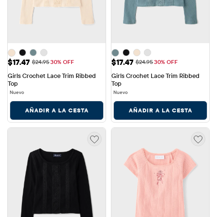
Precio de venta: $17.47
Precio de venta: $17.47
$17.47
$17.47
Precio original: $24.95
Precio original: $24.95
$24.95
30% OFF
$24.95
30% OFF
Girls Crochet Lace Trim Ribbed 
Girls Crochet Lace Trim Ribbed 
Top
Top
Nuevo
Nuevo
AÑADIR A LA CESTA
AÑADIR A LA CESTA