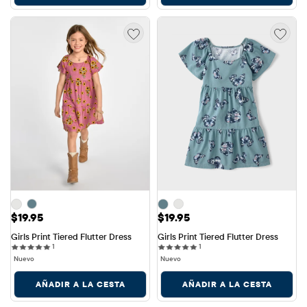
Precio: $19.95
Precio: $19.95
$19.95
$19.95
Girls Print Tiered Flutter Dress
Girls Print Tiered Flutter Dress
1 reviews
1 reviews
1
1
Nuevo
Nuevo
AÑADIR A LA CESTA
AÑADIR A LA CESTA