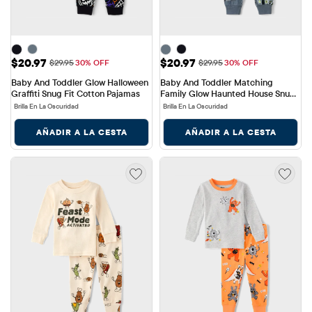
Precio de venta: $20.97
Precio de venta: $20.97
$20.97
$20.97
Precio original: $29.95
Precio original: $29.95
$29.95
30% OFF
$29.95
30% OFF
Baby And Toddler Glow Halloween 
Baby And Toddler Matching 
Graffiti Snug Fit Cotton Pajamas
Family Glow Haunted House Snug 
Fit Cotton Pajamas
Brilla En La Oscuridad
Brilla En La Oscuridad
AÑADIR A LA CESTA
AÑADIR A LA CESTA