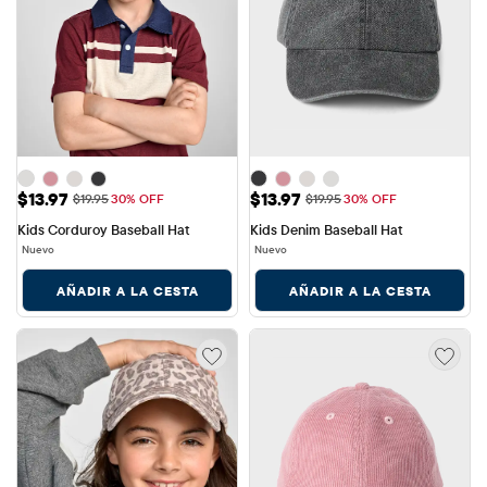
Precio de venta: $13.97
Precio de venta: $13.97
$13.97
$13.97
Precio original: $19.95
Precio original: $19.95
$19.95
30% OFF
$19.95
30% OFF
Kids Corduroy Baseball Hat
Kids Denim Baseball Hat
Nuevo
Nuevo
AÑADIR A LA CESTA
AÑADIR A LA CESTA