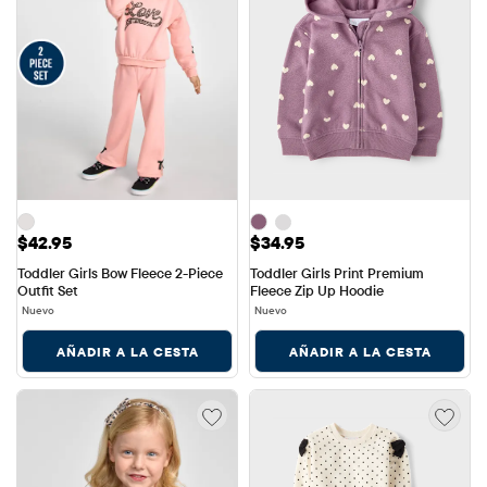
Precio: $42.95
Precio: $34.95
$42.95
$34.95
Toddler Girls Bow Fleece 2-Piece 
Toddler Girls Print Premium 
Outfit Set
Fleece Zip Up Hoodie
Nuevo
Nuevo
AÑADIR A LA CESTA
AÑADIR A LA CESTA