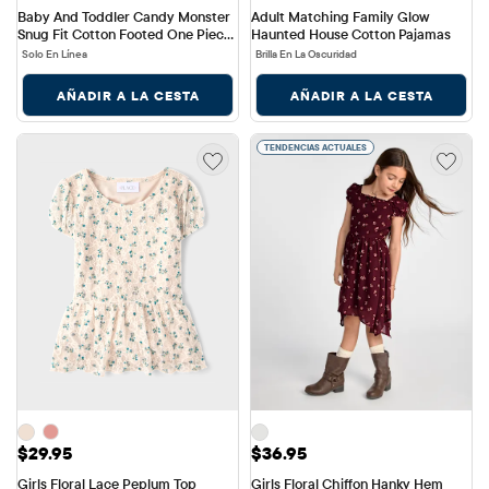
Snug Fit Cotton Footed One Piece 
Haunted House Cotton Pajamas
Pajamas
Solo En Línea
Brilla En La Oscuridad
AÑADIR A LA CESTA
AÑADIR A LA CESTA
TENDENCIAS ACTUALES
Precio: $29.95
Precio: $36.95
$29.95
$36.95
Girls Floral Lace Peplum Top
Girls Floral Chiffon Hanky Hem 
Dress
Solo En Línea