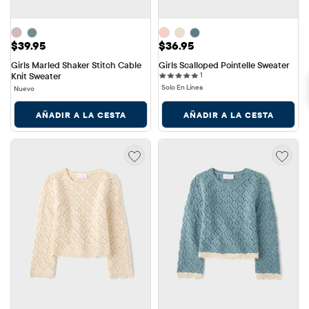
Precio: $39.95
Precio: $36.95
$39.95
$36.95
Girls Marled Shaker Stitch Cable 
Girls Scalloped Pointelle Sweater
1 reviews
Knit Sweater
1
Solo En Línea
Nuevo
AÑADIR A LA CESTA
AÑADIR A LA CESTA