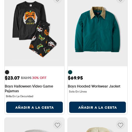
Precio de venta: $23.07
Precio: $69.95
$23.07
$69.95
Precio original: $32.95
$32.95
30% OFF
Boys Halloween Video Game 
Boys Hooded Workwear Jacket
Pajamas
Solo En Línea
Brilla En La Oscuridad
AÑADIR A LA CESTA
AÑADIR A LA CESTA