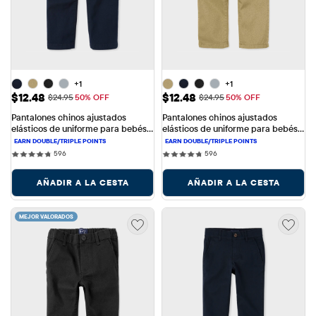
+1
+1
Precio de venta: $12.48
Precio de venta: $12.48
$12.48
$12.48
Precio original: $24.95
Precio original: $24.95
$24.95
50% OFF
$24.95
50% OFF
Pantalones chinos ajustados 
Pantalones chinos ajustados 
elásticos de uniforme para bebés 
elásticos de uniforme para bebés 
y niños pequeños
y niños pequeños
596 reviews
596 reviews
596
596
AÑADIR A LA CESTA
AÑADIR A LA CESTA
MEJOR VALORADOS