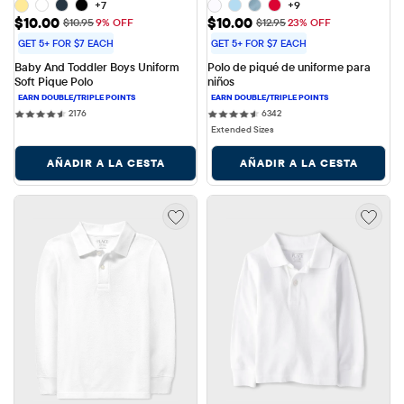
+7
+9
Precio de venta: $10.00
Precio de venta: $10.00
$10.00
$10.00
Precio original: $10.95
Precio original: $12.95
$10.95
9% OFF
$12.95
23% OFF
GET 5+ FOR $7 EACH
GET 5+ FOR $7 EACH
Baby And Toddler Boys Uniform 
Polo de piqué de uniforme para 
Soft Pique Polo
niños
2176 reviews
6342 reviews
2176
6342
Extended Sizes
AÑADIR A LA CESTA
AÑADIR A LA CESTA