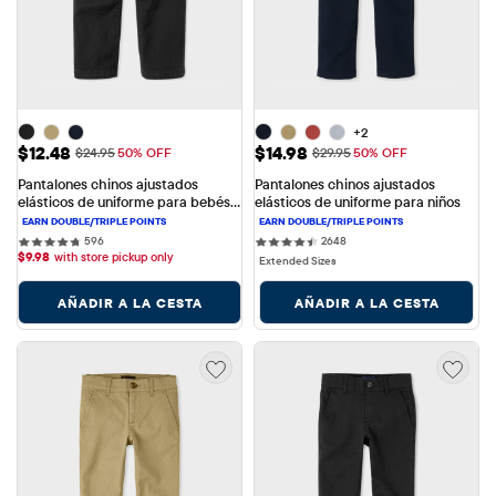
+2
Precio de venta: $12.48
Precio de venta: $14.98
$12.48
$14.98
Precio original: $24.95
Precio original: $29.95
$24.95
50% OFF
$29.95
50% OFF
Pantalones chinos ajustados 
Pantalones chinos ajustados 
elásticos de uniforme para bebés 
elásticos de uniforme para niños
y niños pequeños
596 reviews
2648 reviews
596
2648
$
9.98
with store pickup only
Extended Sizes
AÑADIR A LA CESTA
AÑADIR A LA CESTA