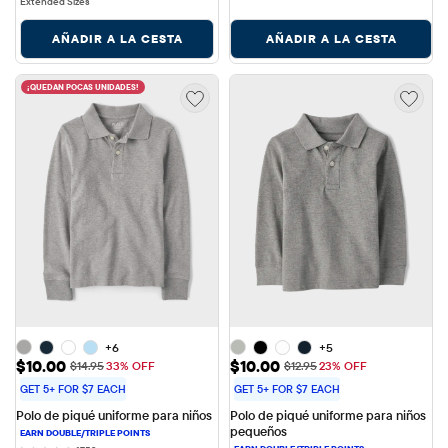
Extended Sizes
AÑADIR A LA CESTA
AÑADIR A LA CESTA
¡QUEDAN POCAS UNIDADES!
+6
+5
Precio de venta: $10.00
Precio de venta: $10.00
$10.00
$10.00
Precio original: $14.95
Precio original: $12.95
$14.95
33% OFF
$12.95
23% OFF
GET 5+ FOR $7 EACH
GET 5+ FOR $7 EACH
Polo de piqué uniforme para niños
Polo de piqué uniforme para niños 
pequeños