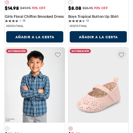
Precio de venta: $14.98
Precio de venta: $8.08
$14.98
$8.08
Precio original: $49.95
Precio original: $26.95
$49.95
70% OFF
$26.95
70% OFF
Girls Floral Chiffon Smocked Dress
Boys Tropical Button Up Shirt
15 reviews
12 reviews
15
12
VENTA FINAL
VENTA FINAL
AÑADIR A LA CESTA
AÑADIR A LA CESTA
AUTORIZACIÓN
AUTORIZACIÓN