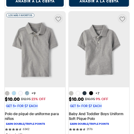
AÑADIR A LA CESTA
AÑADIR A LA CESTA
LOS MÁS FAVORITOS
+9
+7
Precio de venta: $10.00
Precio de venta: $10.00
$10.00
$10.00
Precio original: $12.95
Precio original: $10.95
$12.95
23% OFF
$10.95
9% OFF
GET 5+ FOR $7 EACH
GET 5+ FOR $7 EACH
Polo de piqué de uniforme para 
Baby And Toddler Boys Uniform 
niños
Soft Pique Polo
6342 reviews
2176 reviews
6342
2176