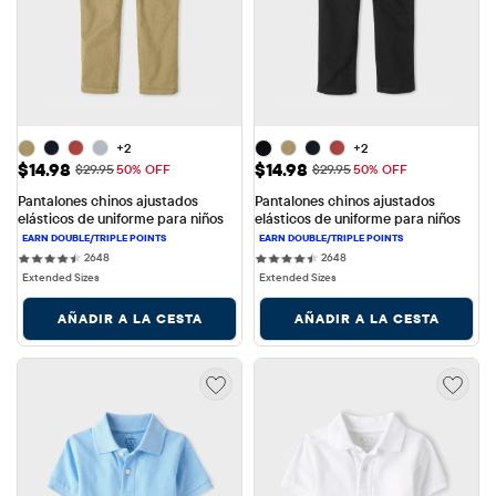
+2
+2
Precio de venta: $14.98
Precio de venta: $14.98
$14.98
$14.98
Precio original: $29.95
Precio original: $29.95
$29.95
50% OFF
$29.95
50% OFF
Pantalones chinos ajustados 
Pantalones chinos ajustados 
elásticos de uniforme para niños
elásticos de uniforme para niños
2648 reviews
2648 reviews
2648
2648
Extended Sizes
Extended Sizes
AÑADIR A LA CESTA
AÑADIR A LA CESTA