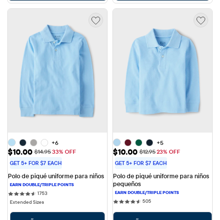
+6
+5
Precio de venta: $10.00
Precio de venta: $10.00
$10.00
$10.00
Precio original: $14.95
Precio original: $12.95
$14.95
33% OFF
$12.95
23% OFF
GET 5+ FOR $7 EACH
GET 5+ FOR $7 EACH
Polo de piqué uniforme para niños
Polo de piqué uniforme para niños 
pequeños
1753 reviews
1753
505 reviews
505
Extended Sizes