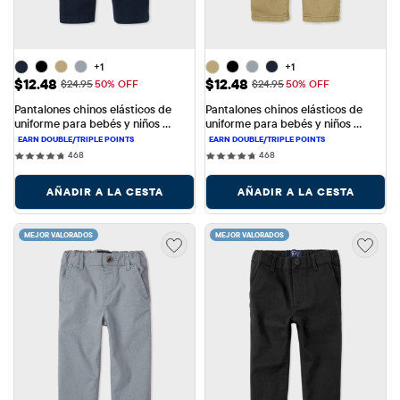
+1
+1
Precio de venta: $12.48
Precio de venta: $12.48
$12.48
$12.48
Precio original: $24.95
Precio original: $24.95
$24.95
50% OFF
$24.95
50% OFF
Pantalones chinos elásticos de 
Pantalones chinos elásticos de 
uniforme para bebés y niños 
uniforme para bebés y niños 
pequeños
pequeños
468 reviews
468 reviews
468
468
AÑADIR A LA CESTA
AÑADIR A LA CESTA
MEJOR VALORADOS
MEJOR VALORADOS