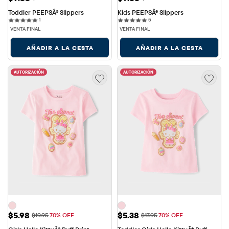
Toddler PEEPSÂ® Slippers
Kids PEEPSÂ® Slippers
1 reviews
5 reviews
1
5
VENTA FINAL
VENTA FINAL
AÑADIR A LA CESTA
AÑADIR A LA CESTA
AUTORIZACIÓN
AUTORIZACIÓN
Precio de venta: $5.98
Precio de venta: $5.38
$5.98
$5.38
Precio original: $19.95
Precio original: $17.95
$19.95
70% OFF
$17.95
70% OFF