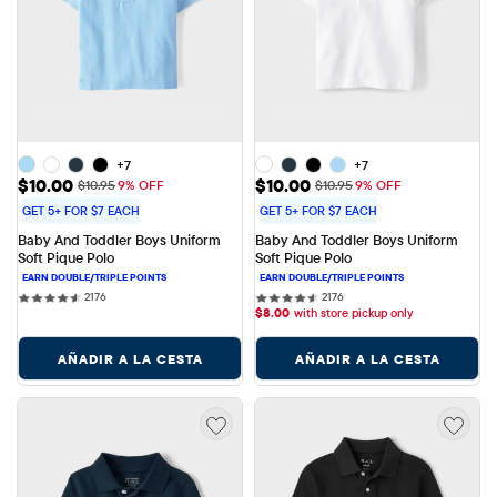
+7
+7
Precio de venta: $10.00
Precio de venta: $10.00
$10.00
$10.00
Precio original: $10.95
Precio original: $10.95
$10.95
9% OFF
$10.95
9% OFF
GET 5+ FOR $7 EACH
GET 5+ FOR $7 EACH
Baby And Toddler Boys Uniform 
Baby And Toddler Boys Uniform 
Soft Pique Polo
Soft Pique Polo
2176 reviews
2176 reviews
2176
2176
$
8.00
with store pickup only
AÑADIR A LA CESTA
AÑADIR A LA CESTA