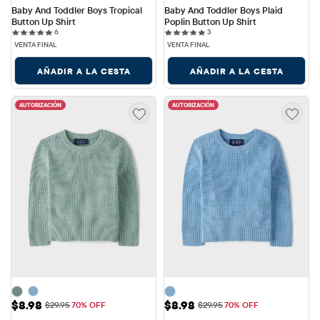
Baby And Toddler Boys Tropical 
Baby And Toddler Boys Plaid 
Button Up Shirt
Poplin Button Up Shirt
6 reviews
3 reviews
6
3
VENTA FINAL
VENTA FINAL
AÑADIR A LA CESTA
AÑADIR A LA CESTA
AUTORIZACIÓN
AUTORIZACIÓN
Precio de venta: $8.98
Precio de venta: $8.98
$8.98
$8.98
Precio original: $29.95
Precio original: $29.95
$29.95
70% OFF
$29.95
70% OFF