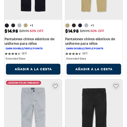
+1
+1
Precio de venta: $14.98
Precio de venta: $14.98
$14.98
$14.98
Precio original: $29.95
Precio original: $29.95
$29.95
50% OFF
$29.95
50% OFF
Pantalones chinos elásticos de 
Pantalones chinos elásticos de 
uniforme para niños
uniforme para niños
1871 reviews
1871 reviews
1871
1871
Extended Sizes
Extended Sizes
AÑADIR A LA CESTA
AÑADIR A LA CESTA
¡QUEDAN POCAS UNIDADES!