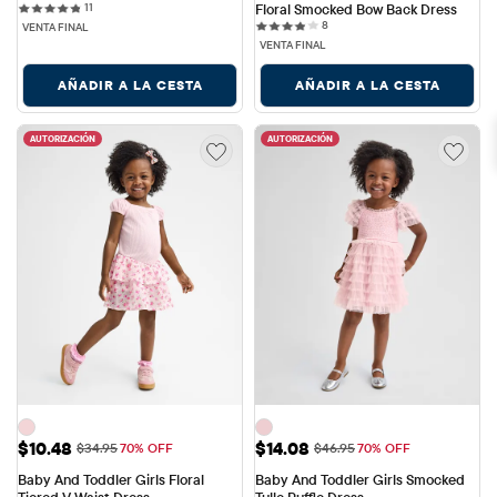
11 reviews
11
Floral Smocked Bow Back Dress
8 reviews
8
VENTA FINAL
VENTA FINAL
AÑADIR A LA CESTA
AÑADIR A LA CESTA
AUTORIZACIÓN
AUTORIZACIÓN
Precio de venta: $10.48
Precio de venta: $14.08
$10.48
$14.08
Precio original: $34.95
Precio original: $46.95
$34.95
70% OFF
$46.95
70% OFF
Baby And Toddler Girls Floral 
Baby And Toddler Girls Smocked 