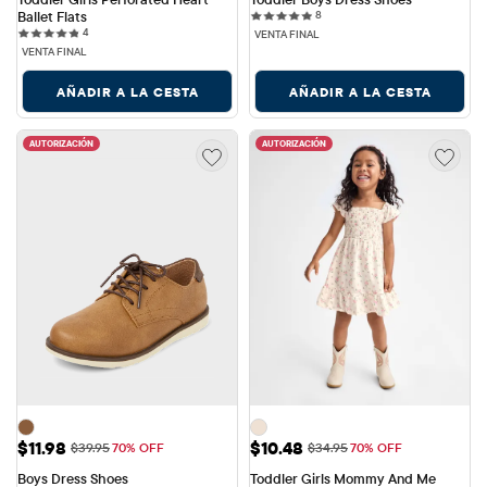
8 reviews
Ballet Flats
8
4 reviews
4
VENTA FINAL
VENTA FINAL
AÑADIR A LA CESTA
AÑADIR A LA CESTA
AUTORIZACIÓN
AUTORIZACIÓN
Precio de venta: $11.98
Precio de venta: $10.48
$11.98
$10.48
Precio original: $39.95
Precio original: $34.95
$39.95
70% OFF
$34.95
70% OFF
Boys Dress Shoes
Toddler Girls Mommy And Me 