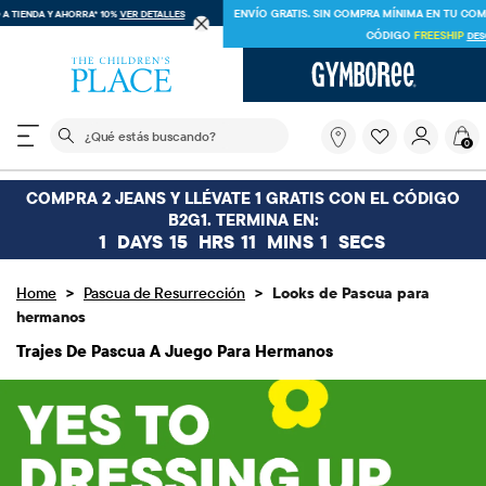
ENVÍO GRATIS EN PEDIDOS DE $30 O MÁS O
ENVÍO A TIENDA Y AHORRA* 10%
VER DETALLES
El siguiente campo de búsqueda filtra las búsquedas
¿Qué
0
estás
buscando?
COMPRA 2 JEANS Y LLÉVATE 1 GRATIS CON EL CÓDIGO
B2G1. TERMINA EN:
1
DAYS
15
HRS
10
MINS
36
SECS
>
>
Home
Pascua de Resurrección
Looks de Pascua para
hermanos
Trajes De Pascua A Juego Para Hermanos