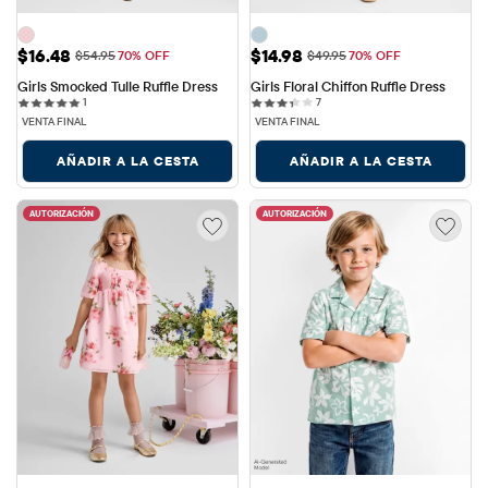
Precio de venta: $16.48
Precio de venta: $14.98
$16.48
$14.98
Precio original: $54.95
Precio original: $49.95
$54.95
70% OFF
$49.95
70% OFF
Girls Smocked Tulle Ruffle Dress
Girls Floral Chiffon Ruffle Dress
1 reviews
7 reviews
1
7
VENTA FINAL
VENTA FINAL
AÑADIR A LA CESTA
AÑADIR A LA CESTA
AUTORIZACIÓN
AUTORIZACIÓN