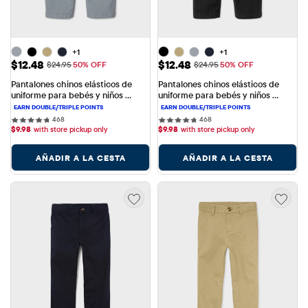
+1
+1
Precio de venta: $12.48
Precio de venta: $12.48
$12.48
$12.48
Precio original: $24.95
Precio original: $24.95
$24.95
50% OFF
$24.95
50% OFF
Pantalones chinos elásticos de 
Pantalones chinos elásticos de 
uniforme para bebés y niños 
uniforme para bebés y niños 
pequeños
pequeños
468 reviews
468 reviews
468
468
$
9.98
with store pickup only
$
9.98
with store pickup only
AÑADIR A LA CESTA
AÑADIR A LA CESTA