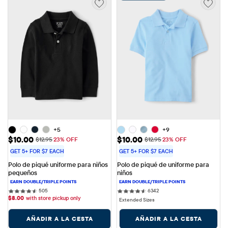
+5
+9
Precio de venta: $10.00
Precio de venta: $10.00
$10.00
$10.00
Precio original: $12.95
Precio original: $12.95
$12.95
23% OFF
$12.95
23% OFF
GET 5+ FOR $7 EACH
GET 5+ FOR $7 EACH
Polo de piqué uniforme para niños 
Polo de piqué de uniforme para 
pequeños
niños
505 reviews
6342 reviews
505
6342
$
8.00
with store pickup only
Extended Sizes
AÑADIR A LA CESTA
AÑADIR A LA CESTA