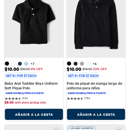
+7
+6
Precio de venta: $10.00
Precio de venta: $10.00
$10.00
$10.00
Precio original: $10.95
Precio original: $14.95
$10.95
9% OFF
$14.95
33% OFF
GET 5+ FOR $7 EACH
GET 5+ FOR $7 EACH
Baby And Toddler Boys Uniform 
Polo de piqué de manga larga de 
Soft Pique Polo
uniforme para niños
2176 reviews
1753 reviews
2176
1753
$
8.00
with store pickup only
AÑADIR A LA CESTA
AÑADIR A LA CESTA
LOS MÁS FAVORITOS