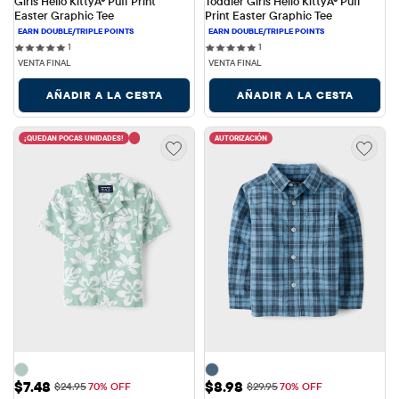
Girls Hello KittyÂ® Puff Print 
Toddler Girls Hello KittyÂ® Puff 
Easter Graphic Tee
Print Easter Graphic Tee
1 reviews
1 reviews
1
1
VENTA FINAL
VENTA FINAL
AÑADIR A LA CESTA
AÑADIR A LA CESTA
¡QUEDAN POCAS UNIDADES!
AUTORIZACIÓN
Precio de venta: $7.48
Precio de venta: $8.98
$7.48
$8.98
Precio original: $24.95
Precio original: $29.95
$24.95
70% OFF
$29.95
70% OFF