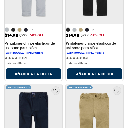
+1
+1
Precio de venta: $14.98
Precio de venta: $14.98
$14.98
$14.98
Precio original: $29.95
Precio original: $29.95
$29.95
50% OFF
$29.95
50% OFF
Pantalones chinos elásticos de 
Pantalones chinos elásticos de 
uniforme para niños
uniforme para niños
1871 reviews
1871 reviews
1871
1871
Extended Sizes
Extended Sizes
AÑADIR A LA CESTA
AÑADIR A LA CESTA
MEJOR VALORADOS
MEJOR VALORADOS