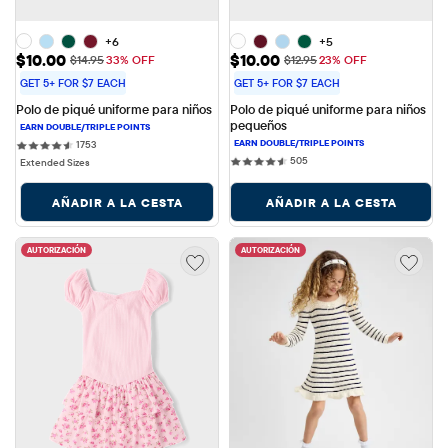
+6
+5
Precio de venta: $10.00
Precio de venta: $10.00
$10.00
$10.00
Precio original: $14.95
Precio original: $12.95
$14.95
33% OFF
$12.95
23% OFF
GET 5+ FOR $7 EACH
GET 5+ FOR $7 EACH
Polo de piqué uniforme para niños
Polo de piqué uniforme para niños 
pequeños
1753 reviews
1753
505 reviews
505
Extended Sizes
AÑADIR A LA CESTA
AÑADIR A LA CESTA
AUTORIZACIÓN
AUTORIZACIÓN