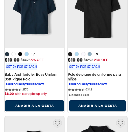
+7
+9
Precio de venta: $10.00
Precio de venta: $10.00
$10.00
$10.00
Precio original: $10.95
Precio original: $12.95
$10.95
9% OFF
$12.95
23% OFF
GET 5+ FOR $7 EACH
GET 5+ FOR $7 EACH
Baby And Toddler Boys Uniform 
Polo de piqué de uniforme para 
Soft Pique Polo
niños
2176 reviews
6342 reviews
2176
6342
$
8.00
with store pickup only
Extended Sizes
AÑADIR A LA CESTA
AÑADIR A LA CESTA