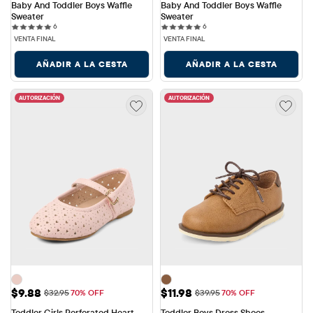
Baby And Toddler Boys Waffle 
Baby And Toddler Boys Waffle 
Sweater
Sweater
6 reviews
6 reviews
6
6
VENTA FINAL
VENTA FINAL
AÑADIR A LA CESTA
AÑADIR A LA CESTA
AUTORIZACIÓN
AUTORIZACIÓN
Precio de venta: $9.88
Precio de venta: $11.98
$9.88
$11.98
Precio original: $32.95
Precio original: $39.95
$32.95
70% OFF
$39.95
70% OFF
Toddler Girls Perforated Heart 
Toddler Boys Dress Shoes