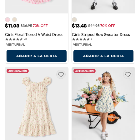
Precio de venta: $11.08
Precio de venta: $13.48
$11.08
$13.48
Precio original: $36.95
Precio original: $44.95
$36.95
70% OFF
$44.95
70% OFF
Girls Floral Tiered V-Waist Dress
Girls Striped Bow Sweater Dress
25 reviews
7 reviews
25
7
VENTA FINAL
VENTA FINAL
AÑADIR A LA CESTA
AÑADIR A LA CESTA
AUTORIZACIÓN
AUTORIZACIÓN