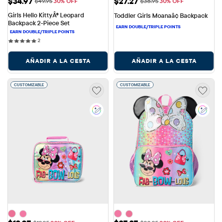
Precio de venta: $34.97
Precio de venta: $27.27
$34.97
$27.27
Precio original: $49.95
Precio original: $38.95
$49.95
30% OFF
$38.95
30% OFF
Girls Hello KittyÂ® Leopard 
Toddler Girls Moanaâ¢ Backpack
Backpack 2-Piece Set
2 reviews
2
AÑADIR A LA CESTA
AÑADIR A LA CESTA
CUSTOMIZABLE
CUSTOMIZABLE