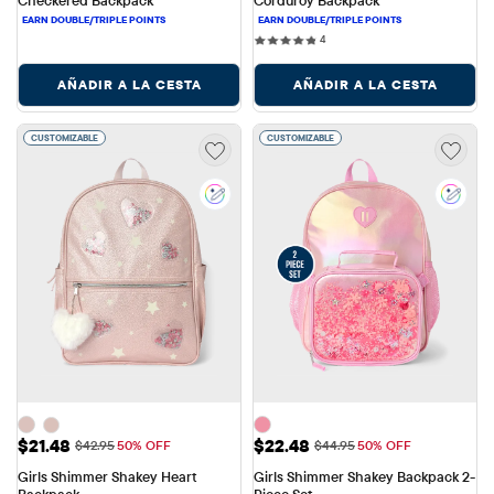
4 reviews
4
AÑADIR A LA CESTA
AÑADIR A LA CESTA
CUSTOMIZABLE
CUSTOMIZABLE
Precio de venta: $21.48
Precio de venta: $22.48
$21.48
$22.48
Precio original: $42.95
Precio original: $44.95
$42.95
50% OFF
$44.95
50% OFF
Girls Shimmer Shakey Heart 
Girls Shimmer Shakey Backpack 2-