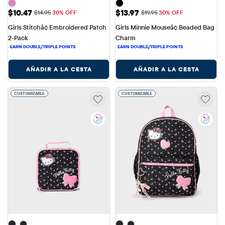
Precio de venta: $10.47
Precio de venta: $13.97
$10.47
$13.97
Precio original: $14.95
Precio original: $19.95
$14.95
30% OFF
$19.95
30% OFF
Girls Stitchâ¢ Embroidered Patch 
Girls Minnie Mouseâ¢ Beaded Bag 
2-Pack
Charm
AÑADIR A LA CESTA
AÑADIR A LA CESTA
CUSTOMIZABLE
CUSTOMIZABLE