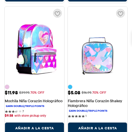
Precio de venta: $11.98
Precio de venta: $5.08
$11.98
$5.08
Precio original: $39.95
Precio original: $16.95
$39.95
70% OFF
$16.95
70% OFF
Mochila Niña Corazón Holográfico
Fiambrera Niña Corazón Shakey 
Holográfico
7 reviews
7
$
9.58
with store pickup only
1 reviews
1
AÑADIR A LA CESTA
AÑADIR A LA CESTA