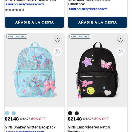
Lunchbox
2 reviews
2
AÑADIR A LA CESTA
AÑADIR A LA CESTA
CUSTOMIZABLE
CUSTOMIZABLE
Precio de venta: $21.48
Precio de venta: $21.48
$21.48
$21.48
Precio original: $42.95
Precio original: $42.95
$42.95
50% OFF
$42.95
50% OFF
Girls Shakey Glitter Backpack
Girls Embroidered Patch 
Backpack