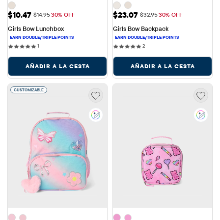
Precio de venta: $10.47
Precio de venta: $23.07
$10.47
$23.07
Precio original: $14.95
Precio original: $32.95
$14.95
30% OFF
$32.95
30% OFF
Girls Bow Lunchbox
Girls Bow Backpack
1 reviews
2 reviews
1
2
AÑADIR A LA CESTA
AÑADIR A LA CESTA
CUSTOMIZABLE