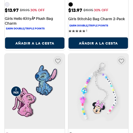
Precio de venta: $13.97
Precio de venta: $13.97
$13.97
$13.97
Precio original: $19.95
Precio original: $19.95
$19.95
30% OFF
$19.95
30% OFF
Girls Hello KittyÂ® Plush Bag 
Girls Stitchâ¢ Bag Charm 2-Pack
Charm
1 reviews
1
AÑADIR A LA CESTA
AÑADIR A LA CESTA