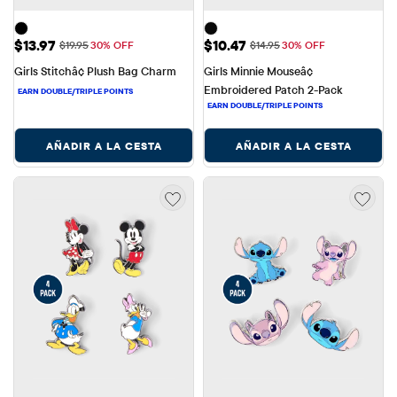
Precio de venta: $13.97
Precio de venta: $10.47
$13.97
$10.47
Precio original: $19.95
Precio original: $14.95
$19.95
30% OFF
$14.95
30% OFF
Girls Stitchâ¢ Plush Bag Charm
Girls Minnie Mouseâ¢ 
Embroidered Patch 2-Pack
AÑADIR A LA CESTA
AÑADIR A LA CESTA