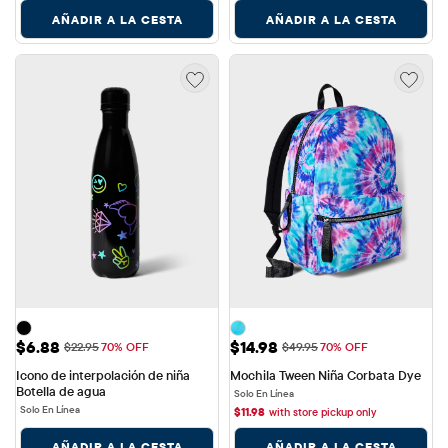
AÑADIR A LA CESTA
AÑADIR A LA CESTA
Precio de venta: $6.88
Precio de venta: $14.98
$6.88
$14.98
Precio original: $22.95
Precio original: $49.95
$22.95
70% OFF
$49.95
70% OFF
Icono de interpolación de niña 
Mochila Tween Niña Corbata Dye
Botella de agua
Solo En Línea
Solo En Línea
$
11.98
with store pickup only
AÑADIR A LA CESTA
AÑADIR A LA CESTA