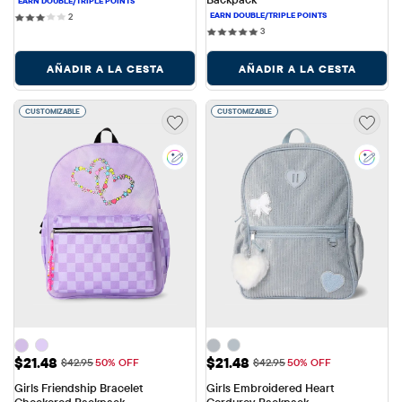
2 reviews
2
3 reviews
3
AÑADIR A LA CESTA
AÑADIR A LA CESTA
CUSTOMIZABLE
CUSTOMIZABLE
Precio de venta: $21.48
Precio de venta: $21.48
$21.48
$21.48
Precio original: $42.95
Precio original: $42.95
$42.95
50% OFF
$42.95
50% OFF
Girls Friendship Bracelet 
Girls Embroidered Heart 
Checkered Backpack
Corduroy Backpack