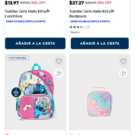
Precio de venta: $13.97
Precio de venta: $27.27
$13.97
$27.27
Precio original: $19.95
Precio original: $38.95
$19.95
30% OFF
$38.95
30% OFF
Toddler Girls Hello KittyÂ® 
Toddler Girls Hello KittyÂ® 
Lunchbox
Backpack
2 reviews
2
Nuevo
AÑADIR A LA CESTA
AÑADIR A LA CESTA
CUSTOMIZABLE