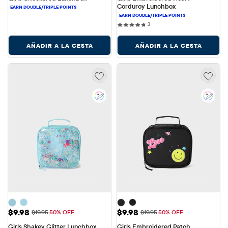
Corduroy Lunchbox
3 reviews
3
AÑADIR A LA CESTA
AÑADIR A LA CESTA
Precio de venta: $9.98
Precio de venta: $9.98
$9.98
$9.98
Precio original: $19.95
Precio original: $19.95
$19.95
50% OFF
$19.95
50% OFF
Girls Shakey Glitter Lunchbox
Girls Embroidered Patch 