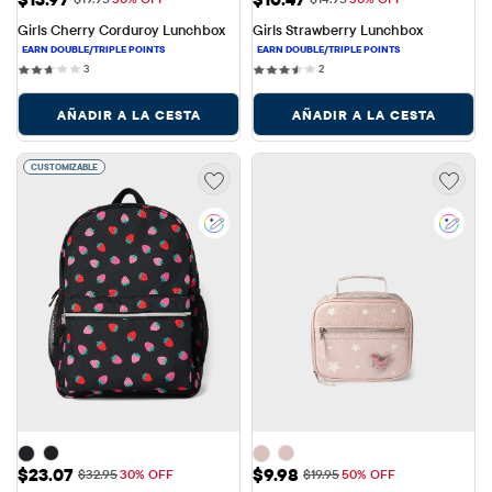
Girls Cherry Corduroy Lunchbox
Girls Strawberry Lunchbox
3 reviews
2 reviews
3
2
AÑADIR A LA CESTA
AÑADIR A LA CESTA
CUSTOMIZABLE
Precio de venta: $23.07
Precio de venta: $9.98
$23.07
$9.98
Precio original: $32.95
Precio original: $19.95
$32.95
30% OFF
$19.95
50% OFF