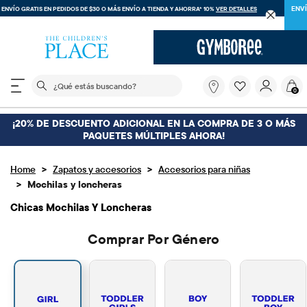
ENVÍO GRATIS EN PEDIDOS DE $30 O MÁS
ENVÍO A TIENDA Y AHORRA* 10%
VER DETALLES
El siguiente campo de búsqueda filtra las búsquedas
¿Qué
0
estás
buscando?
¡20% DE DESCUENTO ADICIONAL EN LA COMPRA DE 3 O MÁS
PAQUETES MÚLTIPLES AHORA!
>
>
Home
Zapatos y accesorios
Accesorios para niñas
>
Mochilas y loncheras
Chicas Mochilas Y Loncheras
Comprar Por Género