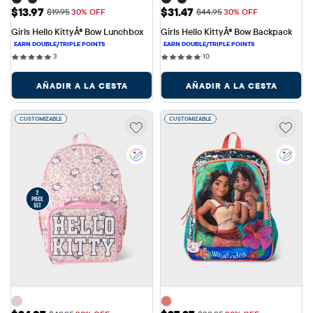
Precio de venta: $13.97
Precio de venta: $31.47
$13.97
$31.47
Precio original: $19.95
Precio original: $44.95
$19.95
30% OFF
$44.95
30% OFF
Girls Hello KittyÂ® Bow Lunchbox
Girls Hello KittyÂ® Bow Backpack
3 reviews
10 reviews
3
10
AÑADIR A LA CESTA
AÑADIR A LA CESTA
CUSTOMIZABLE
CUSTOMIZABLE