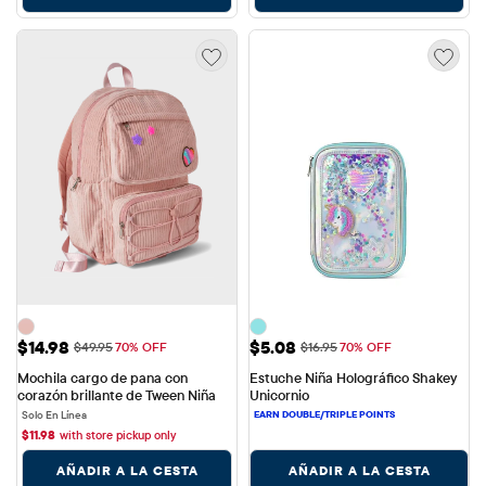
Precio de venta: $14.98
Precio de venta: $5.08
$14.98
$5.08
Precio original: $49.95
Precio original: $16.95
$49.95
70% OFF
$16.95
70% OFF
Mochila cargo de pana con 
Estuche Niña Holográfico Shakey 
corazón brillante de Tween Niña
Unicornio
Solo En Línea
$
11.98
with store pickup only
AÑADIR A LA CESTA
AÑADIR A LA CESTA