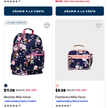
21 reviews
21
$
4.06
with store pickup only
AÑADIR A LA CESTA
AÑADIR A LA CESTA
LOS MÁS FAVORITOS
Precio de venta: $11.08
Precio de venta: $5.08
$11.08
$5.08
Precio original: $36.95
Precio original: $16.95
$36.95
70% OFF
$16.95
70% OFF
Mochila Niña Floral
Fiambrera Niña Floral
30 reviews
5 reviews
30
5