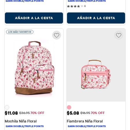
6 reviews
6
AÑADIR A LA CESTA
AÑADIR A LA CESTA
LOS MÁS FAVORITOS
Precio de venta: $11.08
Precio de venta: $5.08
$11.08
$5.08
Precio original: $36.95
Precio original: $16.95
$36.95
70% OFF
$16.95
70% OFF
Mochila Niña Floral
Fiambrera Niña Floral