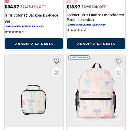
Precio de venta: $34.97
Precio de venta: $13.97
$34.97
$13.97
Precio original: $49.95
Precio original: $19.95
$49.95
30% OFF
$19.95
30% OFF
Toddler Girls Ombre Embroidered 
Girls Stitchâ¢ Backpack 2-Piece 
Patch Lunchbox
Set
2 reviews
2
4 reviews
4
AÑADIR A LA CESTA
AÑADIR A LA CESTA
CUSTOMIZABLE