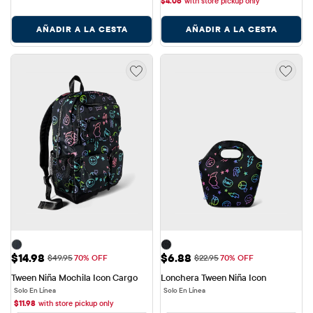
$
4.06
with store pickup only
AÑADIR A LA CESTA
AÑADIR A LA CESTA
Precio de venta: $14.98
Precio de venta: $6.88
$14.98
$6.88
Precio original: $49.95
Precio original: $22.95
$49.95
70% OFF
$22.95
70% OFF
Tween Niña Mochila Icon Cargo
Lonchera Tween Niña Icon
Solo En Línea
Solo En Línea
$
11.98
with store pickup only