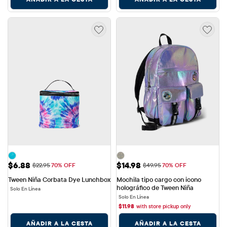
Precio de venta: $6.88
Precio de venta: $14.98
$6.88
$14.98
Precio original: $22.95
Precio original: $49.95
$22.95
70% OFF
$49.95
70% OFF
Tween Niña Corbata Dye Lunchbox
Mochila tipo cargo con icono 
holográfico de Tween Niña
Solo En Línea
Solo En Línea
$
11.98
with store pickup only
AÑADIR A LA CESTA
AÑADIR A LA CESTA