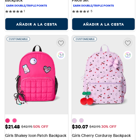
Backpack
Piece Set
1 reviews
5 reviews
1
5
AÑADIR A LA CESTA
AÑADIR A LA CESTA
CUSTOMIZABLE
CUSTOMIZABLE
Precio de venta: $21.48
Precio de venta: $30.07
$21.48
$30.07
Precio original: $42.95
Precio original: $42.95
$42.95
50% OFF
$42.95
30% OFF
Girls Shakey Icon Patch Backpack
Girls Cherry Corduroy Backpack