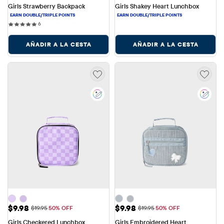
Girls Strawberry Backpack
Girls Shakey Heart Lunchbox
6 reviews
6
AÑADIR A LA CESTA
AÑADIR A LA CESTA
Precio de venta: $9.98
Precio de venta: $9.98
$9.98
$9.98
Precio original: $19.95
Precio original: $19.95
$19.95
50% OFF
$19.95
50% OFF
Girls Checkered Lunchbox
Girls Embroidered Heart 