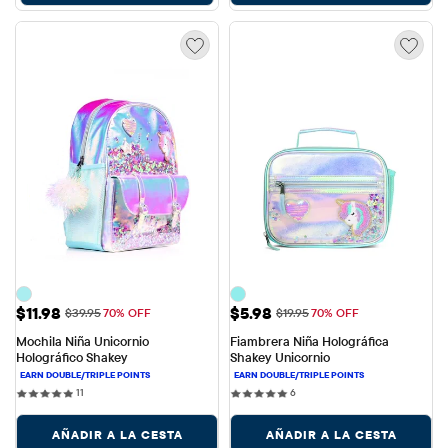
Precio de venta: $11.98
Precio de venta: $5.98
$11.98
$5.98
Precio original: $39.95
Precio original: $19.95
$39.95
70% OFF
$19.95
70% OFF
Mochila Niña Unicornio 
Fiambrera Niña Holográfica 
Holográfico Shakey
Shakey Unicornio
11 reviews
6 reviews
11
6
AÑADIR A LA CESTA
AÑADIR A LA CESTA