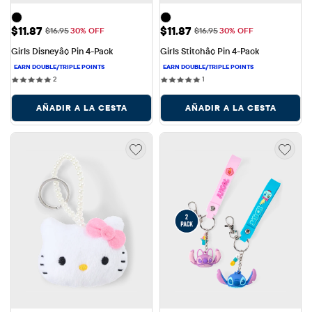
Precio de venta: $11.87
Precio de venta: $11.87
$11.87
$11.87
Precio original: $16.95
Precio original: $16.95
$16.95
30% OFF
$16.95
30% OFF
Girls Disneyâ¢ Pin 4-Pack
Girls Stitchâ¢ Pin 4-Pack
2 reviews
1 reviews
2
1
AÑADIR A LA CESTA
AÑADIR A LA CESTA