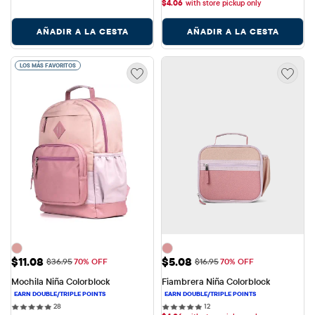
$
4.06
with store pickup only
AÑADIR A LA CESTA
AÑADIR A LA CESTA
LOS MÁS FAVORITOS
Precio de venta: $11.08
Precio de venta: $5.08
$11.08
$5.08
Precio original: $36.95
Precio original: $16.95
$36.95
70% OFF
$16.95
70% OFF
Mochila Niña Colorblock
Fiambrera Niña Colorblock
28 reviews
12 reviews
28
12