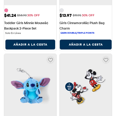
Precio de venta: $41.24
Precio de venta: $13.97
$41.24
$13.97
Precio original: $58.90
Precio original: $19.95
$58.90
30% OFF
$19.95
30% OFF
Toddler Girls Minnie Mouseâ¢ 
Girls Cinnamorollâ¢ Plush Bag 
Backpack 2-Piece Set
Charm
Solo En Línea
AÑADIR A LA CESTA
AÑADIR A LA CESTA