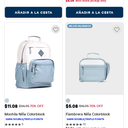
$
4.06
with store pickup only
AÑADIR A LA CESTA
AÑADIR A LA CESTA
MEJOR VALORADOS
Precio de venta: $11.08
Precio de venta: $5.08
$11.08
$5.08
Precio original: $36.95
Precio original: $16.95
$36.95
70% OFF
$16.95
70% OFF
Mochila Niña Colorblock
Fiambrera Niña Colorblock
5 reviews
10 reviews
5
10