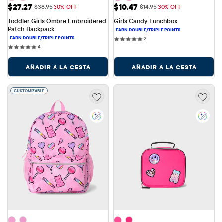
Precio de venta: $27.27
Precio de venta: $10.47
$27.27
$10.47
Precio original: $38.95
Precio original: $14.95
$38.95
30% OFF
$14.95
30% OFF
Toddler Girls Ombre Embroidered 
Girls Candy Lunchbox
Patch Backpack
2 reviews
2
4 reviews
4
AÑADIR A LA CESTA
AÑADIR A LA CESTA
CUSTOMIZABLE