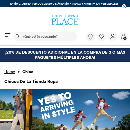
ENVÍO GRATIS. SIN COMPRA MÍNIMA EN TU COMPRA DENTRO DE LA APLICACIÓN CON EL
CÓDIGO
FREESHIP
DESCARGAR AHORA
El siguiente campo de búsqueda filtra las búsquedas
¿Qué
0
estás
buscando?
¡20% DE DESCUENTO ADICIONAL EN LA COMPRA DE 3 O MÁS
PAQUETES MÚLTIPLES AHORA!
>
Home
Chico
Chicos De La Tienda Ropa