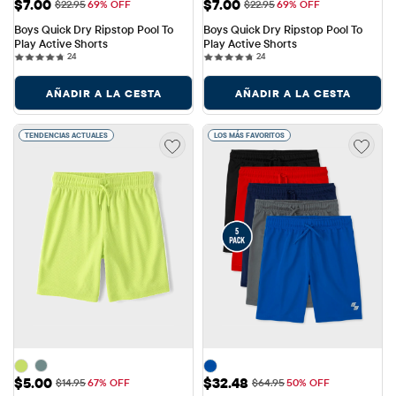
Precio de venta: $7.00
Precio de venta: $7.00
$7.00
$7.00
Precio original: $22.95
Precio original: $22.95
$22.95
69% OFF
$22.95
69% OFF
Boys Quick Dry Ripstop Pool To 
Boys Quick Dry Ripstop Pool To 
Play Active Shorts
Play Active Shorts
24 reviews
24 reviews
24
24
AÑADIR A LA CESTA
AÑADIR A LA CESTA
TENDENCIAS ACTUALES
LOS MÁS FAVORITOS
Precio de venta: $5.00
Precio de venta: $32.48
$5.00
$32.48
Precio original: $14.95
Precio original: $64.95
$14.95
67% OFF
$64.95
50% OFF