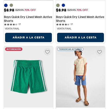
Precio de venta: $8.98
Precio de venta: $8.98
$8.98
$8.98
Precio original: $29.95
Precio original: $29.95
$29.95
70% OFF
$29.95
70% OFF
Boys Quick Dry Lined Mesh Active 
Boys Quick Dry Lined Mesh Active 
Shorts
Shorts
17 reviews
17 reviews
17
17
VENTA FINAL
VENTA FINAL
AÑADIR A LA CESTA
AÑADIR A LA CESTA
AUTORIZACIÓN
TENDENCIAS ACTUALES