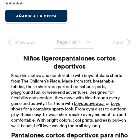
3 reviews
3
AÑADIR A LA CESTA
Page 1 of 1
Previous
Next
Niños ligerospantalones cortos
deportivos
Keep him active and comfortable with boys' athletic shorts
from The Children's Place. Made from soft, breathable
fabrics, these shorts are perfect for school sports,
playground fun, or weekend adventures. Designed for
flexibility and comfort, they move with him through every
game and activity. Pair them with
boys activewear
or
boys
shoes
for a complete sporty look. From gym class to outdoor
play, these easy-to-wear shorts make every moment fun and
comfortable. With bright colors, cool prints, and easy pull-on
waistbands, he'll love wearing them all day long.
Pantalones cortos deportivos para niño