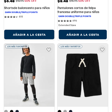
Precio de venta: $6.48
Precio de venta: $8.48
$6.48
$8.48
Precio original: $12.95
Precio original: $16.95
$12.95
50% OFF
$16.95
50% OFF
Shortsde baloncesto para niños
Pantalones cortos de felpa 
francesa uniforme para niños
815 reviews
815
696 reviews
696
Extended Sizes
AÑADIR A LA CESTA
AÑADIR A LA CESTA
LOS MÁS FAVORITOS
LOS MÁS FAVORITOS