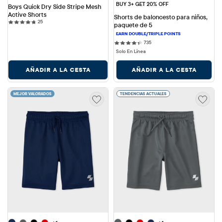
BUY 3+ GET 20% OFF
Boys Quick Dry Side Stripe Mesh 
Active Shorts
Shorts de baloncesto para niños, 
25 reviews
25
paquete de 5
735 reviews
735
Solo En Línea
AÑADIR A LA CESTA
AÑADIR A LA CESTA
MEJOR VALORADOS
TENDENCIAS ACTUALES