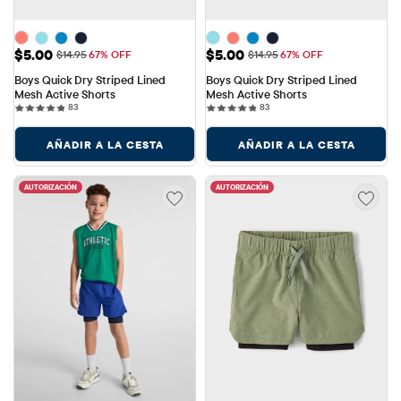
Precio de venta: $5.00
Precio de venta: $5.00
$5.00
$5.00
Precio original: $14.95
Precio original: $14.95
$14.95
67% OFF
$14.95
67% OFF
Boys Quick Dry Striped Lined 
Boys Quick Dry Striped Lined 
Mesh Active Shorts
Mesh Active Shorts
83 reviews
83 reviews
83
83
AÑADIR A LA CESTA
AÑADIR A LA CESTA
AUTORIZACIÓN
AUTORIZACIÓN