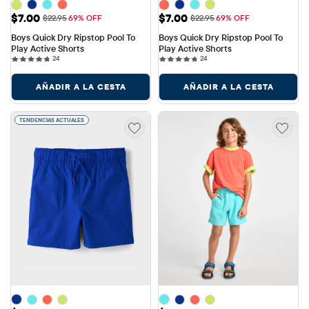
Precio de venta: $7.00
Precio de venta: $7.00
$7.00
$7.00
Precio original: $22.95
Precio original: $22.95
$22.95
69% OFF
$22.95
69% OFF
Boys Quick Dry Ripstop Pool To 
Boys Quick Dry Ripstop Pool To 
Play Active Shorts
Play Active Shorts
24 reviews
24 reviews
24
24
AÑADIR A LA CESTA
AÑADIR A LA CESTA
TENDENCIAS ACTUALES