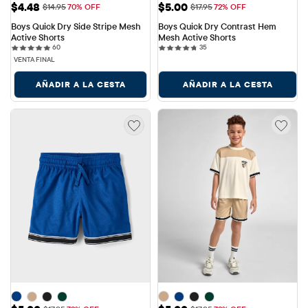
Precio de venta: $4.48
Precio de venta: $5.00
$4.48
$5.00
Precio original: $14.95
Precio original: $17.95
$14.95
70% OFF
$17.95
72% OFF
Boys Quick Dry Side Stripe Mesh 
Boys Quick Dry Contrast Hem 
Active Shorts
Mesh Active Shorts
60 reviews
35 reviews
60
35
VENTA FINAL
AÑADIR A LA CESTA
AÑADIR A LA CESTA