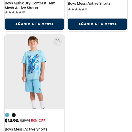
Boys Quick Dry Contrast Hem 
Boys Messi Active Shorts
Mesh Active Shorts
3 reviews
3
35 reviews
35
AÑADIR A LA CESTA
AÑADIR A LA CESTA
Precio de venta: $14.98
$14.98
Precio original: $29.95
$29.95
50% OFF
Boys Messi Active Shorts