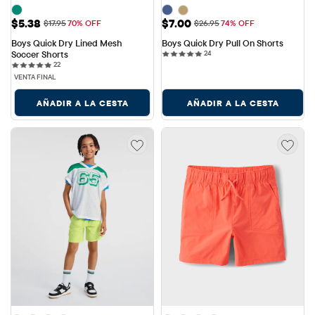
Precio de venta: $5.38
Precio de venta: $7.00
$5.38
$7.00
Precio original: $17.95
Precio original: $26.95
$17.95
70% OFF
$26.95
74% OFF
Boys Quick Dry Lined Mesh 
Boys Quick Dry Pull On Shorts
24 reviews
Soccer Shorts
24
22 reviews
22
VENTA FINAL
AÑADIR A LA CESTA
AÑADIR A LA CESTA