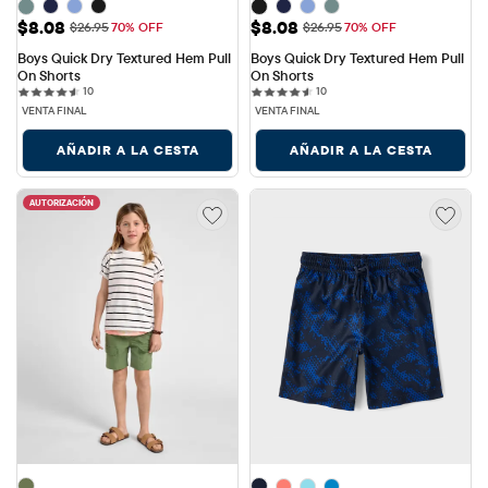
Precio de venta: $8.08
Precio de venta: $8.08
$8.08
$8.08
Precio original: $26.95
Precio original: $26.95
$26.95
70% OFF
$26.95
70% OFF
Boys Quick Dry Textured Hem Pull 
Boys Quick Dry Textured Hem Pull 
On Shorts
On Shorts
10 reviews
10 reviews
10
10
VENTA FINAL
VENTA FINAL
AÑADIR A LA CESTA
AÑADIR A LA CESTA
AUTORIZACIÓN