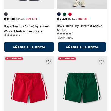
Precio de venta: $11.00
Precio de venta: $7.48
$11.00
$7.48
Precio original: $22.00
Precio original: $24.95
$22.00
50% OFF
$24.95
70% OFF
Boys Quick Dry Contrast Active 
Boys Nike 3BRANDâ¢ by Russell 
Shorts
Wilson Mesh Active Shorts
4 reviews
4
2 reviews
2
VENTA FINAL
AÑADIR A LA CESTA
AÑADIR A LA CESTA
AUTORIZACIÓN
AUTORIZACIÓN