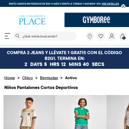
ENVÍO GRATIS EN PEDIDOS DE $30 O MÁS O
ENVÍO A TIENDA Y AHORRA* 10%
VER DETALLES
El siguiente campo de búsqueda filtra las búsquedas
¿Qué
0
estás
buscando?
COMPRA 2 JEANS Y LLÉVATE 1 GRATIS CON EL CÓDIGO
B2G1. TERMINA EN:
2
DAYS
5
HRS
12
MINS
28
SECS
>
>
>
Home
Chico
Bermudas
Activo
Niños Pantalones Cortos Deportivos