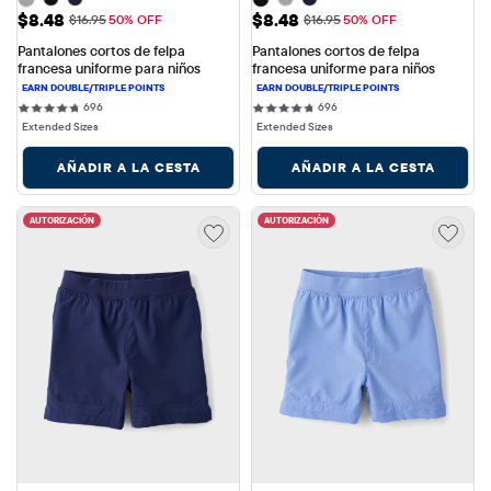
Precio de venta: $8.48
Precio de venta: $8.48
$8.48
$8.48
Precio original: $16.95
Precio original: $16.95
$16.95
50% OFF
$16.95
50% OFF
Pantalones cortos de felpa 
Pantalones cortos de felpa 
francesa uniforme para niños
francesa uniforme para niños
696 reviews
696 reviews
696
696
Extended Sizes
Extended Sizes
AÑADIR A LA CESTA
AÑADIR A LA CESTA
AUTORIZACIÓN
AUTORIZACIÓN