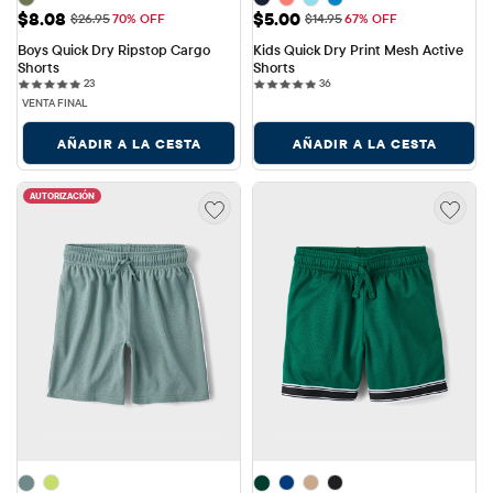
Precio de venta: $8.08
Precio de venta: $5.00
$8.08
$5.00
Precio original: $26.95
Precio original: $14.95
$26.95
70% OFF
$14.95
67% OFF
Boys Quick Dry Ripstop Cargo 
Kids Quick Dry Print Mesh Active 
Shorts
Shorts
23 reviews
36 reviews
23
36
VENTA FINAL
AÑADIR A LA CESTA
AÑADIR A LA CESTA
AUTORIZACIÓN