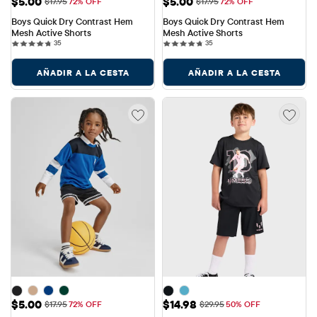
Precio de venta: $5.00
Precio de venta: $5.00
$5.00
$5.00
Precio original: $17.95
Precio original: $17.95
$17.95
72% OFF
$17.95
72% OFF
Boys Quick Dry Contrast Hem 
Boys Quick Dry Contrast Hem 
Mesh Active Shorts
Mesh Active Shorts
35 reviews
35 reviews
35
35
AÑADIR A LA CESTA
AÑADIR A LA CESTA
Precio de venta: $5.00
Precio de venta: $14.98
$5.00
$14.98
Precio original: $17.95
Precio original: $29.95
$17.95
72% OFF
$29.95
50% OFF