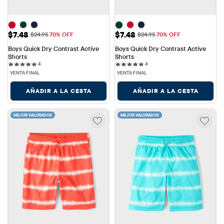
Precio de venta: $7.48
Precio de venta: $7.48
$7.48
$7.48
Precio original: $24.95
Precio original: $24.95
$24.95
70% OFF
$24.95
70% OFF
Boys Quick Dry Contrast Active 
Boys Quick Dry Contrast Active 
Shorts
Shorts
4 reviews
4 reviews
4
4
VENTA FINAL
VENTA FINAL
AÑADIR A LA CESTA
AÑADIR A LA CESTA
MEJOR VALORADOS
MEJOR VALORADOS