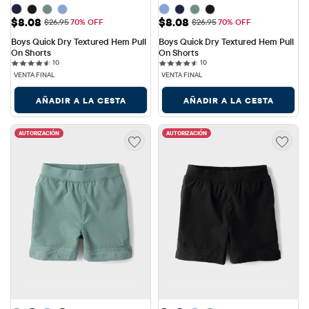
Precio de venta: $8.08
Precio de venta: $8.08
$8.08
$8.08
Precio original: $26.95
Precio original: $26.95
$26.95
70% OFF
$26.95
70% OFF
Boys Quick Dry Textured Hem Pull 
Boys Quick Dry Textured Hem Pull 
On Shorts
On Shorts
10 reviews
10 reviews
10
10
VENTA FINAL
VENTA FINAL
AÑADIR A LA CESTA
AÑADIR A LA CESTA
AUTORIZACIÓN
AUTORIZACIÓN