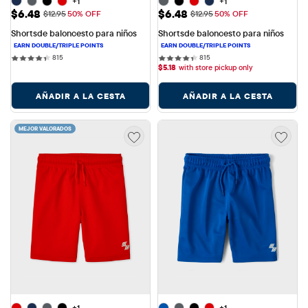
+1
+1
Precio de venta: $6.48
Precio de venta: $6.48
$6.48
$6.48
Precio original: $12.95
Precio original: $12.95
$12.95
50% OFF
$12.95
50% OFF
Shortsde baloncesto para niños
Shortsde baloncesto para niños
815 reviews
815 reviews
815
815
$
5.18
with store pickup only
AÑADIR A LA CESTA
AÑADIR A LA CESTA
MEJOR VALORADOS
+1
+1