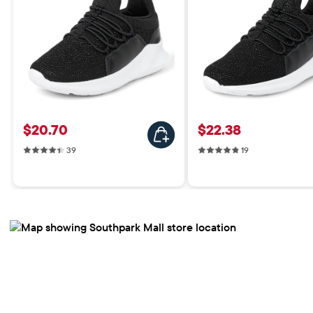
Precio: $20.70
Precio: $22.38
$20.70
$22.38
39 reviews
19 reviews
39
19