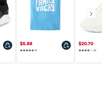
Precio: $5.88
Precio: $20
$5.88
$20.70
19 reviews
39 rev
19
39