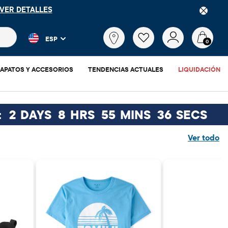
VER DETALLES
 más populares y los resultados de productos a medida que escr
¿Qué
ESP
estás
0
buscando?
APATOS Y ACCESORIOS
TENDENCIAS ACTUALES
LIQUIDACIÓN
:
2
DAYS
8
HRS
55
MINS
35
SECS
Ver todo