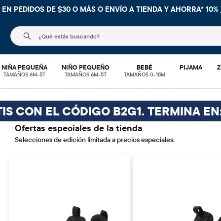
 EN PEDIDOS DE $30 O MÁS O
ENVÍO A TIENDA Y AHORRA* 10%
El siguiente campo de búsqueda filtra las búsquedas
NIÑA PEQUEÑA
NIÑO PEQUEÑO
BEBÉ
PIJAMA
Z
TAMAÑOS 6M-5T
TAMAÑOS 6M-5T
TAMAÑOS 0-18M
IS CON EL CÓDIGO B2G1. TERMINA EN
Ofertas especiales de la tienda
Selecciones de edición limitada a precios especiales.