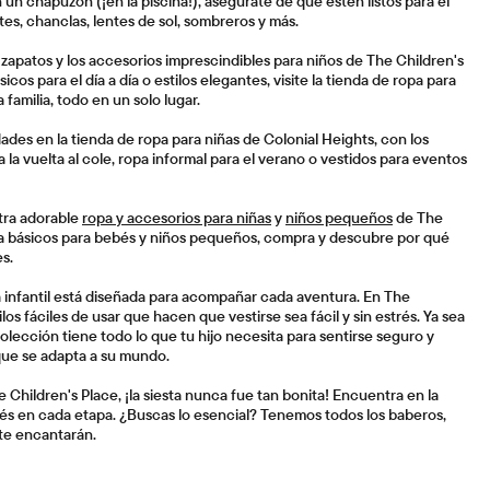
un chapuzón (¡en la piscina!), asegúrate de que estén listos para el
tes, chanclas, lentes de sol, sombreros y más.
s zapatos y los accesorios imprescindibles para niños de The Children's
cos para el día a día o estilos elegantes, visite la tienda de ropa para
familia, todo en un solo lugar.
ades en la tienda de ropa para niñas de Colonial Heights, con los
la vuelta al cole, ropa informal para el verano o vestidos para eventos
tra adorable
ropa y accesorios para niñas
y
niños pequeños
de The
a básicos para bebés y niños pequeños, compra y descubre por qué
s.
a infantil está diseñada para acompañar cada aventura. En The
os fáciles de usar que hacen que vestirse sea fácil y sin estrés. Ya sea
olección tiene todo lo que tu hijo necesita para sentirse seguro y
que se adapta a su mundo.
hildren's Place, ¡la siesta nunca fue tan bonita! Encuentra en la
és en cada etapa. ¿Buscas lo esencial? Tenemos todos los baberos,
 te encantarán.