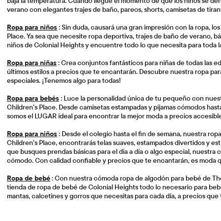
baja la temperatura. Cuando llegue el momento de que los niños se den 
verano con elegantes trajes de baño, pareos, shorts, camisetas de tiran
Ropa para niños
: Sin duda, causará una gran impresión con la ropa, lo
Place. Ya sea que necesite ropa deportiva, trajes de baño de verano, bási
niños de Colonial Heights y encuentre todo lo que necesita para toda la 
Ropa para niñas
: Crea conjuntos fantásticos para niñas de todas las ed
últimos estilos a precios que te encantarán. Descubre nuestra ropa para 
especiales. ¡Tenemos algo para todas!
Ropa para bebés
: Luce la personalidad única de tu pequeño con nues
Children's Place. Desde camisetas estampadas y pijamas cómodos hast
somos el LUGAR ideal para encontrar la mejor moda a precios accesible
Ropa para niños
: Desde el colegio hasta el fin de semana, nuestra rop
Children's Place, encontrarás telas suaves, estampados divertidos y estil
que busques prendas básicas para el día a día o algo especial, nuestra c
cómodo. Con calidad confiable y precios que te encantarán, es moda 
Ropa de bebé
: Con nuestra cómoda ropa de algodón para bebé de The C
tienda de ropa de bebé de Colonial Heights todo lo necesario para beb
mantas, calcetines y gorros que necesitas para cada día, a precios que