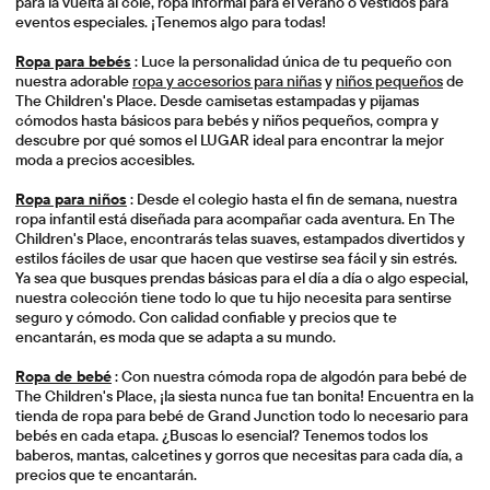
para la vuelta al cole, ropa informal para el verano o vestidos para
eventos especiales. ¡Tenemos algo para todas!
Ropa para bebés
: Luce la personalidad única de tu pequeño con
nuestra adorable
ropa y accesorios para niñas
y
niños pequeños
de
The Children's Place. Desde camisetas estampadas y pijamas
cómodos hasta básicos para bebés y niños pequeños, compra y
descubre por qué somos el LUGAR ideal para encontrar la mejor
moda a precios accesibles.
Ropa para niños
: Desde el colegio hasta el fin de semana, nuestra
ropa infantil está diseñada para acompañar cada aventura. En The
Children's Place, encontrarás telas suaves, estampados divertidos y
estilos fáciles de usar que hacen que vestirse sea fácil y sin estrés.
Ya sea que busques prendas básicas para el día a día o algo especial,
nuestra colección tiene todo lo que tu hijo necesita para sentirse
seguro y cómodo. Con calidad confiable y precios que te
encantarán, es moda que se adapta a su mundo.
Ropa de bebé
: Con nuestra cómoda ropa de algodón para bebé de
The Children's Place, ¡la siesta nunca fue tan bonita! Encuentra en la
tienda de ropa para bebé de Grand Junction todo lo necesario para
bebés en cada etapa. ¿Buscas lo esencial? Tenemos todos los
baberos, mantas, calcetines y gorros que necesitas para cada día, a
precios que te encantarán.