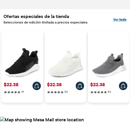
Ofertas especiales de la tienda
Ver todo
Selecciones de edición limitada a precios especiales.
Precio: $22.38
Precio: $22.38
Precio: $22.38
$22.38
$22.38
$22.38
19 reviews
53 reviews
53 reviews
19
53
53