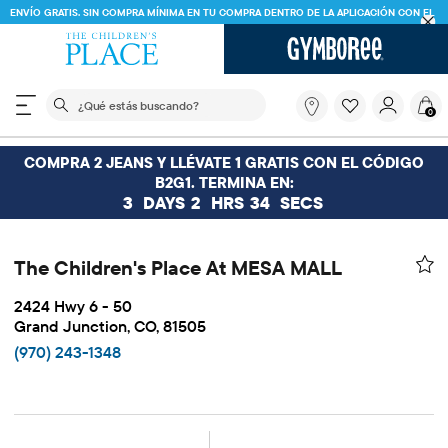
ENVÍO GRATIS. SIN COMPRA MÍNIMA EN TU COMPRA DENTRO DE LA APLICACIÓN CON EL
CÓDIGO
FREESHIP
DESCARGAR AHORA
El siguiente campo de búsqueda filtra las búsquedas
¿Qué
0
estás
buscando?
COMPRA 2 JEANS Y LLÉVATE 1 GRATIS CON EL CÓDIGO
B2G1. TERMINA EN:
3
DAYS
2
HRS
34
SECS
The Children's Place At MESA MALL
2424 Hwy 6 - 50
Grand Junction, CO, 81505
(970) 243-1348