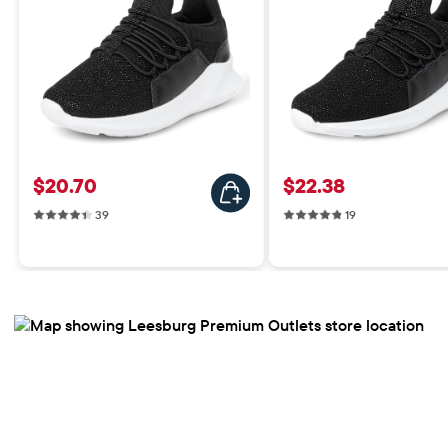
Precio: $20.70
Precio: $22.38
$20.70
$22.38
39 reviews
19 reviews
39
19