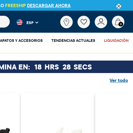
GO
FREESHIP
DESCARGAR AHORA
 más populares y los resultados de productos a medida que escr
¿Qué
ESP
estás
0
buscando?
APATOS Y ACCESORIOS
TENDENCIAS ACTUALES
LIQUIDACIÓN
MINA EN:
18
HRS
27
SECS
Ver todo