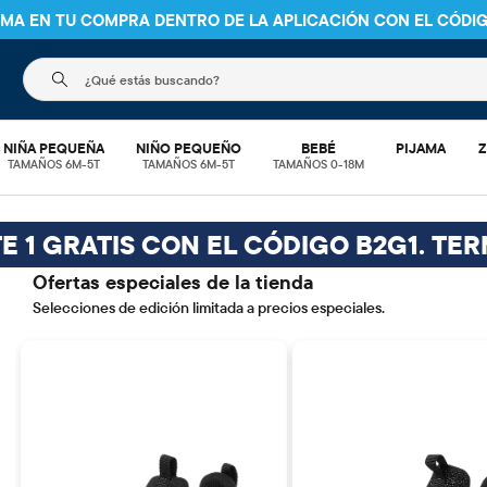
NIMA EN TU COMPRA DENTRO DE LA APLICACIÓN CON EL CÓDI
El siguiente campo de búsqueda filtra las búsquedas
NIÑA PEQUEÑA
NIÑO PEQUEÑO
BEBÉ
PIJAMA
Z
TAMAÑOS 6M-5T
TAMAÑOS 6M-5T
TAMAÑOS 0-18M
E 1 GRATIS CON EL CÓDIGO B2G1. TER
Ofertas especiales de la tienda
Selecciones de edición limitada a precios especiales.