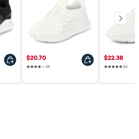
Precio: $20.70
Precio: $22
$20.70
$22.38
39 reviews
53 rev
39
53