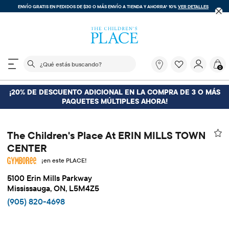
ENVÍO GRATIS EN PEDIDOS DE $30 O MÁS
ENVÍO A TIENDA Y AHORRA* 10%
VER DETALLES
El siguiente campo de búsqueda filtra las búsquedas
¿Qué
0
estás
buscando?
¡20% DE DESCUENTO ADICIONAL EN LA COMPRA DE 3 O MÁS
PAQUETES MÚLTIPLES AHORA!
The Children's Place At ERIN MILLS TOWN
CENTER
¡en este PLACE!
5100 Erin Mills Parkway
Mississauga, ON, L5M4Z5
(905) 820-4698