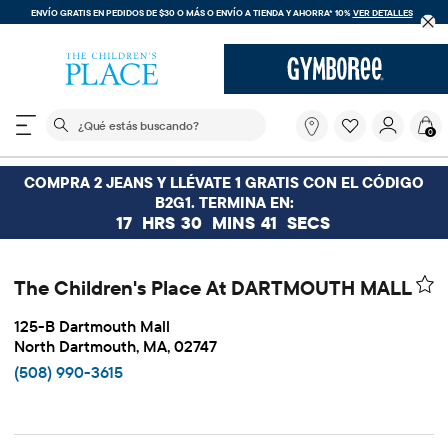
ENVÍO GRATIS EN PEDIDOS DE $30 O MÁS O
ENVÍO A TIENDA Y AHORRA* 10%
VER DETALLES
El siguiente campo de búsqueda filtra las búsquedas
¿Qué
0
estás
buscando?
COMPRA 2 JEANS Y LLÉVATE 1 GRATIS CON EL CÓDIGO
B2G1. TERMINA EN:
17
HRS
30
MINS
40
SECS
The Children's Place At DARTMOUTH MALL
125-B Dartmouth Mall
North Dartmouth, MA, 02747
(508) 990-3615