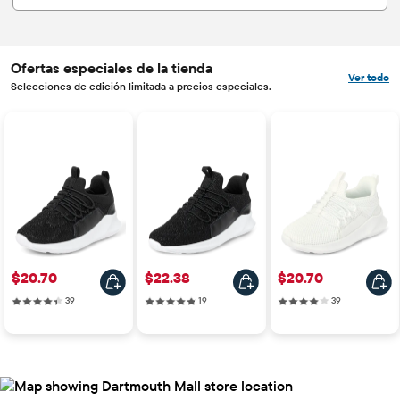
Ofertas especiales de la tienda
Ver todo
Selecciones de edición limitada a precios especiales.
Precio: $20.70
Precio: $22.38
Precio: $20.70
$20.70
$22.38
$20.70
39 reviews
19 reviews
39 reviews
39
19
39