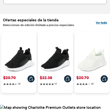
Ofertas especiales de la tienda
Ver todo
Selecciones de edición limitada a precios especiales.
Precio: $20.70
Precio: $22.38
Precio: $20.70
$20.70
$22.38
$20.70
39 reviews
19 reviews
39 reviews
39
19
39