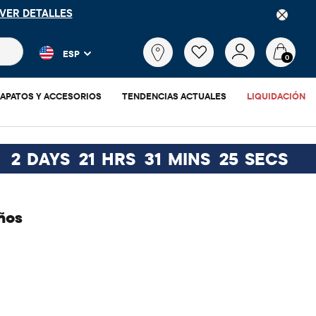
VER DETALLES
 más populares y los resultados de productos a medida que escr
¿Qué
ESP
estás
0
buscando?
APATOS Y ACCESORIOS
TENDENCIAS ACTUALES
LIQUIDACIÓN
:
2
DAYS
21
HRS
31
MINS
25
SECS
ños