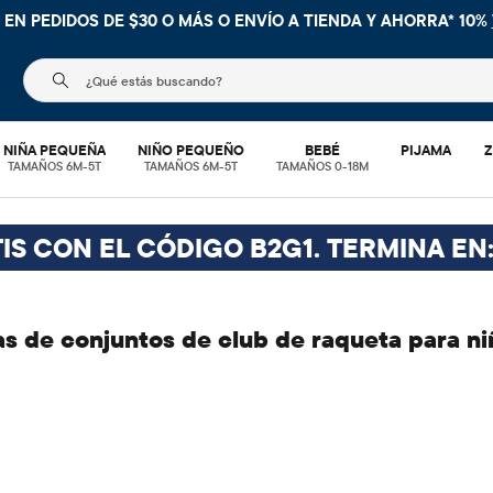
 EN PEDIDOS DE $30 O MÁS O
ENVÍO A TIENDA Y AHORRA* 10%
El siguiente campo de búsqueda filtra las búsquedas
NIÑA PEQUEÑA
NIÑO PEQUEÑO
BEBÉ
PIJAMA
Z
TAMAÑOS 6M-5T
TAMAÑOS 6M-5T
TAMAÑOS 0-18M
IS CON EL CÓDIGO B2G1. TERMINA EN
as de conjuntos de club de raqueta para ni