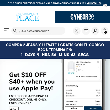
ENVÍO GRATIS EN PEDIDOS DE $30 O MÁS O
ENVÍO A TIENDA Y AHORRA* 10%
VER DETALLES
El siguiente campo de búsqueda filtra las búsquedas
¿Qué
0
estás
buscando?
COMPRA 2 JEANS Y LLÉVATE 1 GRATIS CON EL CÓDIGO
B2G1. TERMINA EN:
1
DAYS
9
HRS
56
MINS
43
SECS