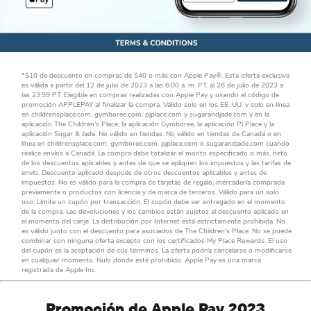
*$10 de descuento en compras de $40 o más con Apple Pay®. Esta oferta exclusiva
es válida a partir del 12 de julio de 2023 a las 6:00 a. m. PT, al 26 de julio de 2023 a
las 23:59 PT. Elegible en compras realizadas con Apple Pay y usando el código de
promoción APPLEPAY al finalizar la compra. Válido solo en los EE. UU. y solo en línea
en childrensplace.com, gymboree.com, pjplace.com y sugarandjade.com y en la
aplicación The Children's Place, la aplicación Gymboree, la aplicación PJ Place y la
aplicación Sugar & Jade. No válido en tiendas. No válido en tiendas de Canadá o en
línea en childrensplace.com, gymboree.com, pjplace.com o sugarandjade.com cuando
realice envíos a Canadá. La compra debe totalizar el monto especificado o más, neto
de los descuentos aplicables y antes de que se apliquen los impuestos y las tarifas de
envío. Descuento aplicado después de otros descuentos aplicables y antes de
impuestos. No es válido para la compra de tarjetas de regalo, mercadería comprada
previamente o productos con licencia y de marca de terceros. Válido para un solo
uso. Límite un cupón por transacción. El cupón debe ser entregado en el momento
de la compra. Las devoluciones y los cambios están sujetos al descuento aplicado en
el momento del canje. La distribución por Internet está estrictamente prohibida. No
es válido junto con el descuento para asociados de The Children's Place. No se puede
combinar con ninguna oferta excepto con los certificados My Place Rewards. El uso
del cupón es la aceptación de sus términos. La oferta podría cancelarse o modificarse
en cualquier momento. Nulo donde esté prohibido. Apple Pay es una marca
registrada de Apple Inc.
Promoción de Apple Pay 2023