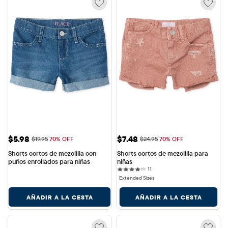
Precio de venta: $5.98
Precio de venta: $7.48
$5.98
$7.48
Precio original: $19.95
Precio original: $24.95
$19.95
70% OFF
$24.95
70% OFF
Shorts cortos de mezclilla con 
Shorts cortos de mezclilla para 
puños enrollados para niñas
niñas
11 reviews
11
Extended Sizes
AÑADIR A LA CESTA
AÑADIR A LA CESTA