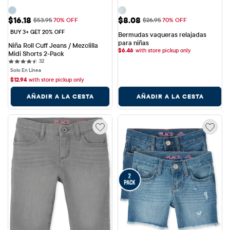
Precio de venta: $16.18
Precio de venta: $8.08
$16.18
$8.08
Precio original: $53.95
Precio original: $26.95
$53.95
70% OFF
$26.95
70% OFF
BUY 3+ GET 20% OFF
Bermudas vaqueras relajadas 
para niñas
Niña Roll Cuff Jeans / Mezclilla 
$
6.46
with store pickup only
Midi Shorts 2-Pack
32 reviews
32
Solo En Línea
$
12.94
with store pickup only
AÑADIR A LA CESTA
AÑADIR A LA CESTA