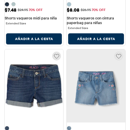
Precio de venta: $7.48
Precio de venta: $8.08
$7.48
$8.08
Precio original: $24.95
Precio original: $26.95
$24.95
70% OFF
$26.95
70% OFF
Shorts vaqueros midi para niña
Shorts vaqueros con cintura 
paperbag para niñas
Extended Sizes
Extended Sizes
AÑADIR A LA CESTA
AÑADIR A LA CESTA