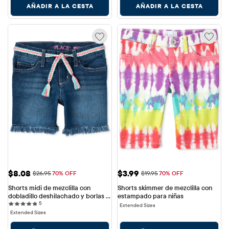
AÑADIR A LA CESTA
AÑADIR A LA CESTA
Precio de venta: $8.08
Precio de venta: $3.99
$8.08
$3.99
Precio original: $26.95
Precio original: $19.95
$26.95
70% OFF
$19.95
70% OFF
Shorts midi de mezclilla con 
Shorts skimmer de mezclilla con 
dobladillo deshilachado y borlas 
estampado para niñas
5 reviews
para niñas
5
Extended Sizes
Extended Sizes