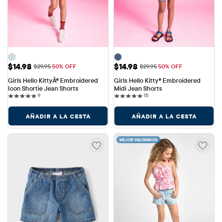
Precio de venta: $14.98
Precio de venta: $14.98
$14.98
$14.98
Precio original: $29.95
Precio original: $29.95
$29.95
50% OFF
$29.95
50% OFF
Girls Hello KittyÂ® Embroidered 
Girls Hello Kitty® Embroidered 
Icon Shortie Jean Shorts
Midi Jean Shorts
9 reviews
15 reviews
9
15
AÑADIR A LA CESTA
AÑADIR A LA CESTA
MEJOR VALORADOS