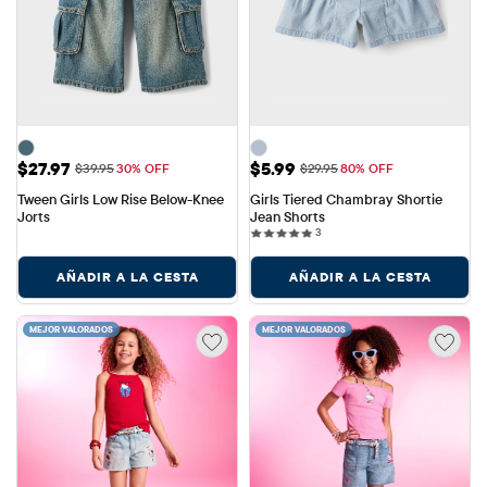
Precio de venta: $27.97
Precio de venta: $5.99
$27.97
$5.99
Precio original: $39.95
Precio original: $29.95
$39.95
30% OFF
$29.95
80% OFF
Tween Girls Low Rise Below-Knee 
Girls Tiered Chambray Shortie 
Jorts
Jean Shorts
3 reviews
3
AÑADIR A LA CESTA
AÑADIR A LA CESTA
MEJOR VALORADOS
MEJOR VALORADOS