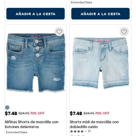
Extended Sizes
AÑADIR A LA CESTA
AÑADIR A LA CESTA
Precio de venta: $7.48
Precio de venta: $7.48
$7.48
$7.48
Precio original: $24.95
Precio original: $24.95
$24.95
70% OFF
$24.95
70% OFF
Niñitas Shorts de mezclilla con 
Shorts midi de mezclilla con 
botones delanteros
dobladillo caído
21 reviews
21
Extended Sizes