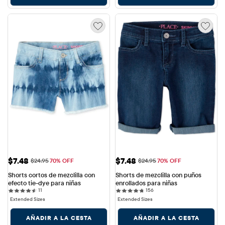
Precio de venta: $7.48
Precio de venta: $7.48
$7.48
$7.48
Precio original: $24.95
Precio original: $24.95
$24.95
70% OFF
$24.95
70% OFF
Shorts cortos de mezclilla con 
Shorts de mezclilla con puños 
efecto tie-dye para niñas
enrollados para niñas
11 reviews
156 reviews
11
156
Extended Sizes
Extended Sizes
AÑADIR A LA CESTA
AÑADIR A LA CESTA