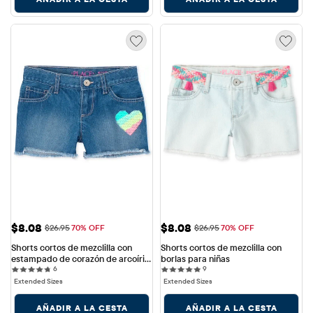
Precio de venta: $8.08
Precio de venta: $8.08
$8.08
$8.08
Precio original: $26.95
Precio original: $26.95
$26.95
70% OFF
$26.95
70% OFF
Shorts cortos de mezclilla con 
Shorts cortos de mezclilla con 
estampado de corazón de arcoíris 
borlas para niñas
6 reviews
9 reviews
y lentejuelas para niñas
6
9
Extended Sizes
Extended Sizes
AÑADIR A LA CESTA
AÑADIR A LA CESTA