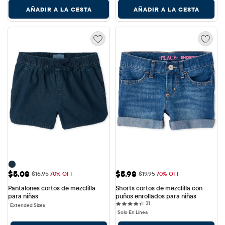
AÑADIR A LA CESTA
AÑADIR A LA CESTA
Precio de venta: $5.08
Precio de venta: $5.98
$5.08
$5.98
Precio original: $16.95
Precio original: $19.95
$16.95
70% OFF
$19.95
70% OFF
Pantalones cortos de mezclilla 
Shorts cortos de mezclilla con 
para niñas
puños enrollados para niñas
31 reviews
31
Extended Sizes
Solo En Línea