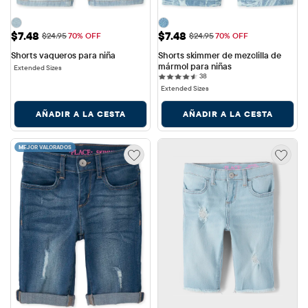
Precio de venta: $7.48
Precio de venta: $7.48
$7.48
$7.48
Precio original: $24.95
Precio original: $24.95
$24.95
70% OFF
$24.95
70% OFF
Shorts vaqueros para niña
Shorts skimmer de mezclilla de 
mármol para niñas
Extended Sizes
38 reviews
38
Extended Sizes
AÑADIR A LA CESTA
AÑADIR A LA CESTA
MEJOR VALORADOS