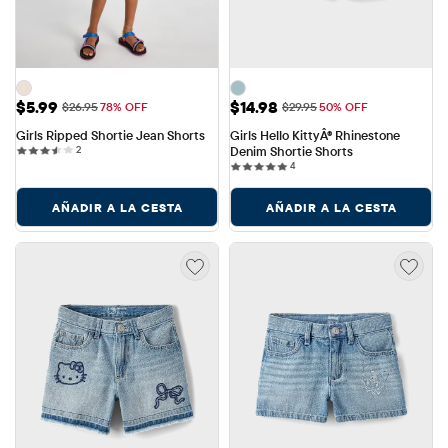
Precio de venta: $5.99
Precio de venta: $14.98
$5.99
$14.98
Precio original: $26.95
Precio original: $29.95
$26.95
78% OFF
$29.95
50% OFF
Girls Ripped Shortie Jean Shorts
Girls Hello KittyÂ® Rhinestone 
2 reviews
2
Denim Shortie Shorts
4 reviews
4
AÑADIR A LA CESTA
AÑADIR A LA CESTA