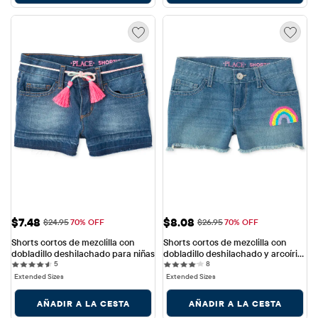
Precio de venta: $7.48
Precio de venta: $8.08
$7.48
$8.08
Precio original: $24.95
Precio original: $26.95
$24.95
70% OFF
$26.95
70% OFF
Shorts cortos de mezclilla con 
Shorts cortos de mezclilla con 
dobladillo deshilachado para niñas
dobladillo deshilachado y arcoíris 
5 reviews
8 reviews
5
con lentejuelas para niñas
8
Extended Sizes
Extended Sizes
AÑADIR A LA CESTA
AÑADIR A LA CESTA