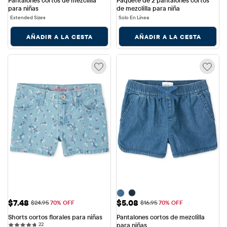
Pantalones cortos de mezclilla 
Paquete de 2 pantalones cortos 
para niñas
de mezclilla para niña
Extended Sizes
Solo En Línea
AÑADIR A LA CESTA
AÑADIR A LA CESTA
Precio de venta: $7.48
Precio de venta: $5.08
$7.48
$5.08
Precio original: $24.95
Precio original: $16.95
$24.95
70% OFF
$16.95
70% OFF
Shorts cortos florales para niñas
Pantalones cortos de mezclilla 
22 reviews
22
para niñas