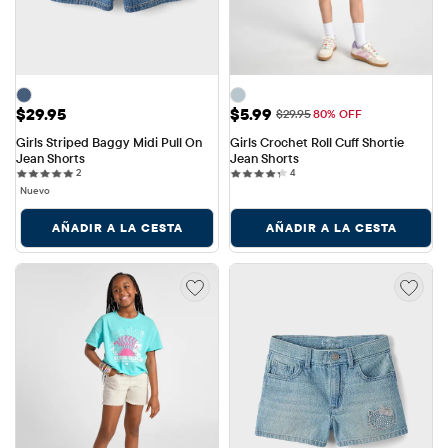
Precio: $29.95
Precio de venta: $5.99
$29.95
$5.99
Precio original: $29.95
$29.95
80% OFF
Girls Striped Baggy Midi Pull On 
Girls Crochet Roll Cuff Shortie 
Jean Shorts
Jean Shorts
2 reviews
4 reviews
2
4
Nuevo
AÑADIR A LA CESTA
AÑADIR A LA CESTA