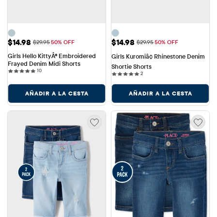
Precio de venta: $14.98
Precio de venta: $14.98
$14.98
$14.98
Precio original: $29.95
Precio original: $29.95
$29.95
50% OFF
$29.95
50% OFF
Girls Hello KittyÂ® Embroidered 
Girls Kuromiâ¢ Rhinestone Denim 
Frayed Denim Midi Shorts
Shortie Shorts
10 reviews
10
2 reviews
2
AÑADIR A LA CESTA
AÑADIR A LA CESTA