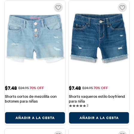
Precio de venta: $7.48
Precio de venta: $7.48
$7.48
$7.48
Precio original: $24.95
Precio original: $24.95
$24.95
70% OFF
$24.95
70% OFF
Shorts cortos de mezclilla con 
Shorts vaqueros estilo boyfriend 
botones para niñas
para niña
2 reviews
2
AÑADIR A LA CESTA
AÑADIR A LA CESTA