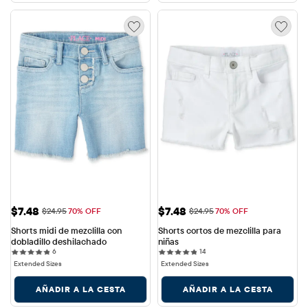
Precio de venta: $7.48
Precio de venta: $7.48
$7.48
$7.48
Precio original: $24.95
Precio original: $24.95
$24.95
70% OFF
$24.95
70% OFF
Shorts midi de mezclilla con 
Shorts cortos de mezclilla para 
dobladillo deshilachado
niñas
6 reviews
14 reviews
6
14
Extended Sizes
Extended Sizes
AÑADIR A LA CESTA
AÑADIR A LA CESTA