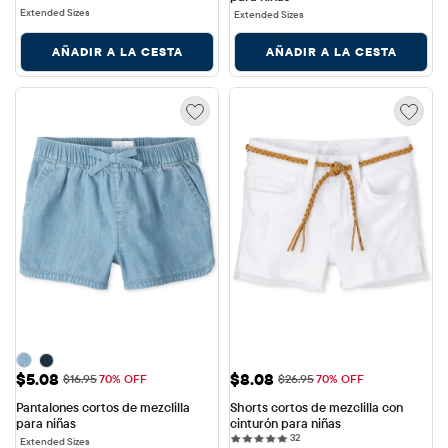
Extended Sizes
Extended Sizes
AÑADIR A LA CESTA
AÑADIR A LA CESTA
Precio de venta: $5.08
Precio de venta: $8.08
$5.08
$8.08
Precio original: $16.95
Precio original: $26.95
$16.95
70% OFF
$26.95
70% OFF
Pantalones cortos de mezclilla 
Shorts cortos de mezclilla con 
para niñas
cinturón para niñas
32 reviews
32
Extended Sizes