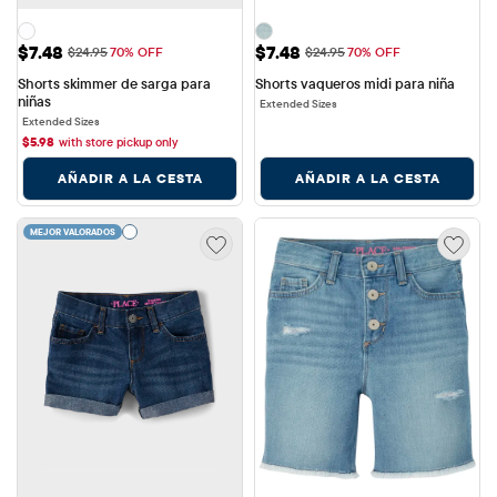
Precio de venta: $7.48
Precio de venta: $7.48
$7.48
$7.48
Precio original: $24.95
Precio original: $24.95
$24.95
70% OFF
$24.95
70% OFF
Shorts skimmer de sarga para 
Shorts vaqueros midi para niña
niñas
Extended Sizes
Extended Sizes
$
5.98
with store pickup only
AÑADIR A LA CESTA
AÑADIR A LA CESTA
MEJOR VALORADOS