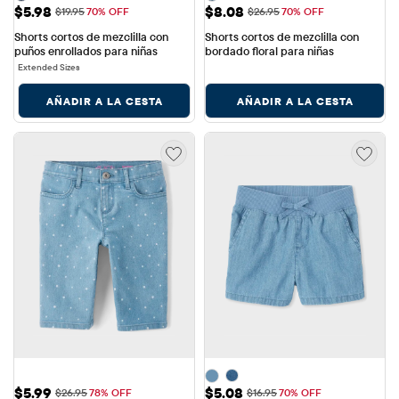
Precio de venta: $5.98
Precio de venta: $8.08
$5.98
$8.08
Precio original: $19.95
Precio original: $26.95
$19.95
70% OFF
$26.95
70% OFF
Shorts cortos de mezclilla con 
Shorts cortos de mezclilla con 
puños enrollados para niñas
bordado floral para niñas
Extended Sizes
AÑADIR A LA CESTA
AÑADIR A LA CESTA
Precio de venta: $5.99
Precio de venta: $5.08
$5.99
$5.08
Precio original: $26.95
Precio original: $16.95
$26.95
78% OFF
$16.95
70% OFF