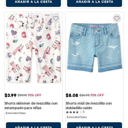
AÑADIR A LA CESTA
AÑADIR A LA CESTA
Precio de venta: $3.99
Precio de venta: $8.08
$3.99
$8.08
Precio original: $19.95
Precio original: $26.95
$19.95
70% OFF
$26.95
70% OFF
Shorts skimmer de mezclilla con 
Shorts midi de mezclilla con 
estampado para niñas
dobladillo caído
3 reviews
3
Extended Sizes
Extended Sizes
AÑADIR A LA CESTA
AÑADIR A LA CESTA