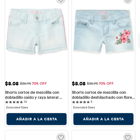
Precio de venta: $8.08
Precio de venta: $8.08
$8.08
$8.08
Precio original: $26.95
Precio original: $26.95
$26.95
70% OFF
$26.95
70% OFF
Shorts cortos de mezclilla con 
Shorts cortos de mezclilla con 
dobladillo caído y raya lateral 
dobladillo deshilachado con flores 
10 reviews
5 reviews
para niñas
10
para niñas
5
Extended Sizes
Extended Sizes
AÑADIR A LA CESTA
AÑADIR A LA CESTA