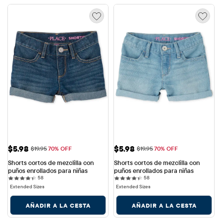
Precio de venta: $5.98
Precio de venta: $5.98
$5.98
$5.98
Precio original: $19.95
Precio original: $19.95
$19.95
70% OFF
$19.95
70% OFF
Shorts cortos de mezclilla con 
Shorts cortos de mezclilla con 
puños enrollados para niñas
puños enrollados para niñas
58 reviews
58 reviews
58
58
Extended Sizes
Extended Sizes
AÑADIR A LA CESTA
AÑADIR A LA CESTA