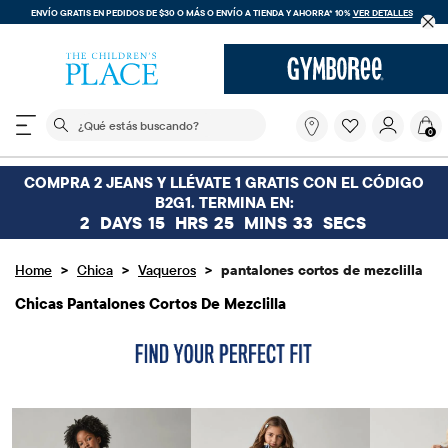
ENVÍO GRATIS EN PEDIDOS DE $30 O MÁS O
ENVÍO A TIENDA Y AHORRA* 10%
VER DETALLES
El siguiente campo de búsqueda filtra las búsquedas
¿Qué
0
estás
buscando?
COMPRA 2 JEANS Y LLÉVATE 1 GRATIS CON EL CÓDIGO
B2G1. TERMINA EN:
2
DAYS
15
HRS
25
MINS
31
SECS
>
>
>
Home
Chica
Vaqueros
pantalones cortos de mezclilla
Chicas Pantalones Cortos De Mezclilla