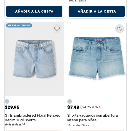
Solo En Línea
AÑADIR A LA CESTA
AÑADIR A LA CESTA
MEJOR VALORADOS
Precio: $29.95
Precio de venta: $7.48
$29.95
$7.48
Precio original: $24.95
$24.95
70% OFF
Girls Embroidered Floral Relaxed 
Shorts vaqueros con abertura 
Denim Midi Shorts
lateral para niñas
14 reviews
14
Extended Sizes