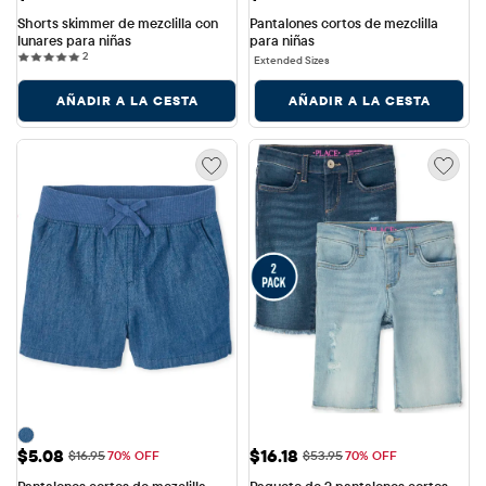
Shorts skimmer de mezclilla con 
Pantalones cortos de mezclilla 
lunares para niñas
para niñas
2 reviews
2
Extended Sizes
AÑADIR A LA CESTA
AÑADIR A LA CESTA
Precio de venta: $5.08
Precio de venta: $16.18
$5.08
$16.18
Precio original: $16.95
Precio original: $53.95
$16.95
70% OFF
$53.95
70% OFF