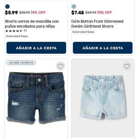
Precio de venta: $5.99
Precio de venta: $7.48
$5.99
$7.48
Precio original: $22.95
Precio original: $24.95
$22.95
74% OFF
$24.95
70% OFF
Shorts cortos de mezclilla con 
Girls Button Front Distressed 
puños enrollados para niñas
Denim Girlfriend Shorts
97 reviews
97
Extended Sizes
Extended Sizes
AÑADIR A LA CESTA
AÑADIR A LA CESTA
LOS MÁS FAVORITOS