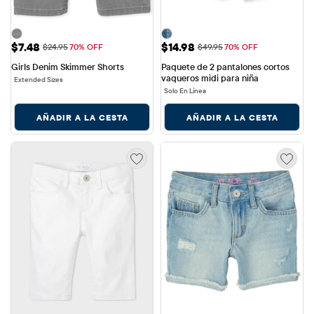
Precio de venta: $7.48
Precio de venta: $14.98
$7.48
$14.98
Precio original: $24.95
Precio original: $49.95
$24.95
70% OFF
$49.95
70% OFF
Girls Denim Skimmer Shorts
Paquete de 2 pantalones cortos 
vaqueros midi para niña
Extended Sizes
Solo En Línea
AÑADIR A LA CESTA
AÑADIR A LA CESTA