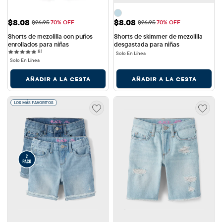
Precio de venta: $8.08
Precio de venta: $8.08
$8.08
$8.08
Precio original: $26.95
Precio original: $26.95
$26.95
70% OFF
$26.95
70% OFF
Shorts de mezclilla con puños 
Shorts de skimmer de mezclilla 
enrollados para niñas
desgastada para niñas
81 reviews
81
Solo En Línea
Solo En Línea
AÑADIR A LA CESTA
AÑADIR A LA CESTA
LOS MÁS FAVORITOS