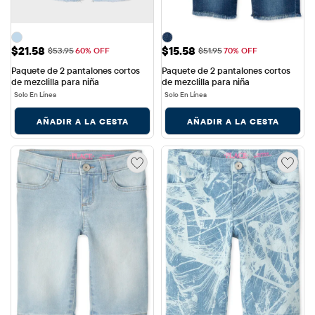
Precio de venta: $21.58
Precio de venta: $15.58
$21.58
$15.58
Precio original: $53.95
Precio original: $51.95
$53.95
60% OFF
$51.95
70% OFF
Paquete de 2 pantalones cortos 
Paquete de 2 pantalones cortos 
de mezclilla para niña
de mezclilla para niña
Solo En Línea
Solo En Línea
AÑADIR A LA CESTA
AÑADIR A LA CESTA