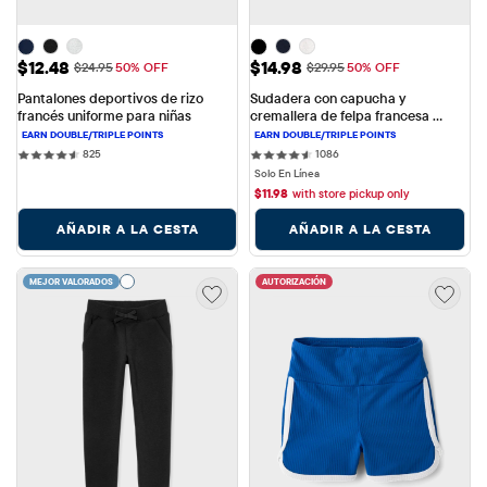
Precio de venta: $12.48
Precio de venta: $14.98
$12.48
$14.98
Precio original: $24.95
Precio original: $29.95
$24.95
50% OFF
$29.95
50% OFF
Pantalones deportivos de rizo 
Sudadera con capucha y 
francés uniforme para niñas
cremallera de felpa francesa 
uniforme para niñas
825 reviews
1086 reviews
825
1086
Solo En Línea
$
11.98
with store pickup only
AÑADIR A LA CESTA
AÑADIR A LA CESTA
MEJOR VALORADOS
AUTORIZACIÓN