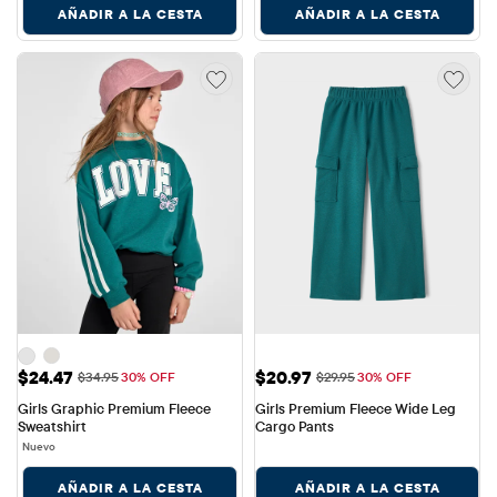
Precio de venta: $24.47
Precio de venta: $20.97
$24.47
$20.97
Precio original: $34.95
Precio original: $29.95
$34.95
30% OFF
$29.95
30% OFF
Girls Graphic Premium Fleece 
Girls Premium Fleece Wide Leg 
Sweatshirt
Cargo Pants
Nuevo
AÑADIR A LA CESTA
AÑADIR A LA CESTA