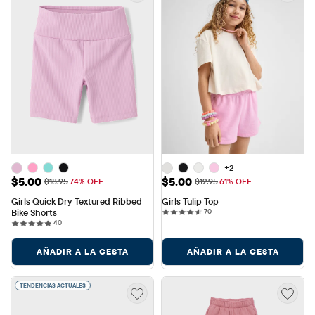
+2
Precio de venta: $5.00
Precio de venta: $5.00
$5.00
$5.00
Precio original: $18.95
Precio original: $12.95
$18.95
74% OFF
$12.95
61% OFF
Girls Quick Dry Textured Ribbed 
Girls Tulip Top
70 reviews
Bike Shorts
70
40 reviews
40
AÑADIR A LA CESTA
AÑADIR A LA CESTA
TENDENCIAS ACTUALES