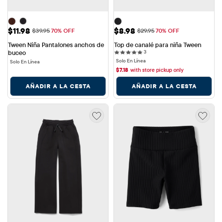
Precio de venta: $11.98
Precio de venta: $8.98
$11.98
$8.98
Precio original: $39.95
Precio original: $29.95
$39.95
70% OFF
$29.95
70% OFF
Tween Niña Pantalones anchos de 
Top de canalé para niña Tween
3 reviews
buceo
3
Solo En Línea
Solo En Línea
$
7.18
with store pickup only
AÑADIR A LA CESTA
AÑADIR A LA CESTA