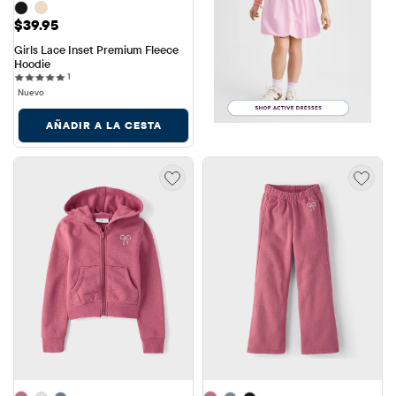
Precio: $39.95
$39.95
Girls Lace Inset Premium Fleece 
Hoodie
1 reviews
1
Nuevo
AÑADIR A LA CESTA