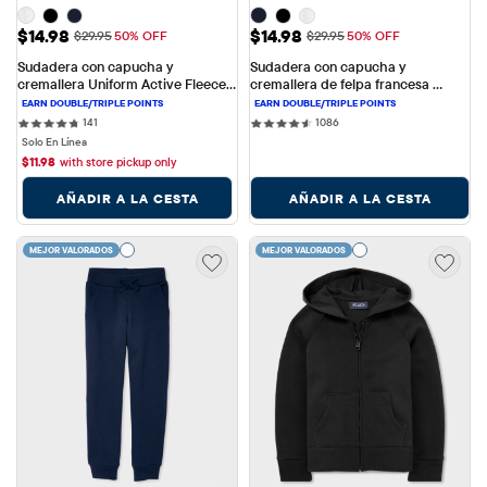
Precio de venta: $14.98
Precio de venta: $14.98
$14.98
$14.98
Precio original: $29.95
Precio original: $29.95
$29.95
50% OFF
$29.95
50% OFF
Sudadera con capucha y 
Sudadera con capucha y 
cremallera Uniform Active Fleece 
cremallera de felpa francesa 
para niñas
uniforme para niñas
141 reviews
1086 reviews
141
1086
Solo En Línea
$
11.98
with store pickup only
AÑADIR A LA CESTA
AÑADIR A LA CESTA
MEJOR VALORADOS
MEJOR VALORADOS