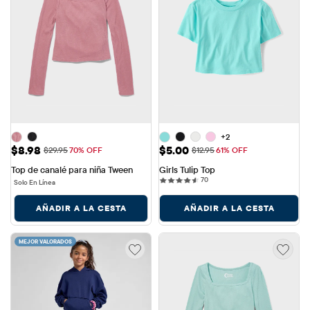
+2
Precio de venta: $8.98
Precio de venta: $5.00
$8.98
$5.00
Precio original: $29.95
Precio original: $12.95
$29.95
70% OFF
$12.95
61% OFF
Top de canalé para niña Tween
Girls Tulip Top
70 reviews
70
Solo En Línea
AÑADIR A LA CESTA
AÑADIR A LA CESTA
MEJOR VALORADOS