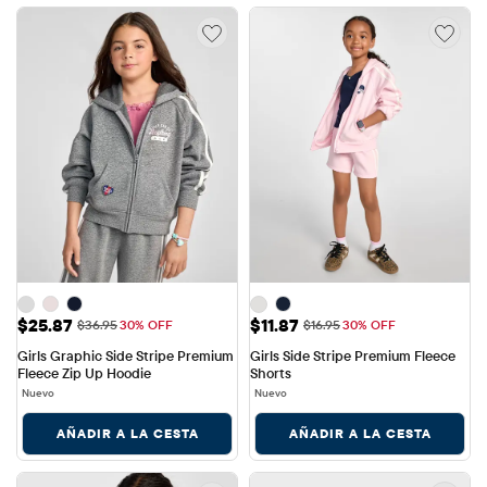
Precio de venta: $25.87
Precio de venta: $11.87
$25.87
$11.87
Precio original: $36.95
Precio original: $16.95
$36.95
30% OFF
$16.95
30% OFF
Girls Graphic Side Stripe Premium 
Girls Side Stripe Premium Fleece 
Fleece Zip Up Hoodie
Shorts
Nuevo
Nuevo
AÑADIR A LA CESTA
AÑADIR A LA CESTA