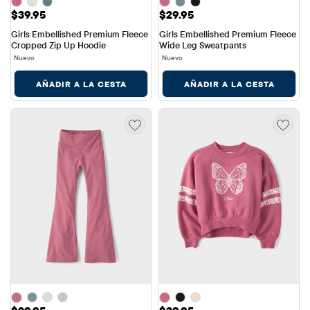
Precio: $39.95
Precio: $29.95
$39.95
$29.95
Girls Embellished Premium Fleece 
Girls Embellished Premium Fleece 
Cropped Zip Up Hoodie
Wide Leg Sweatpants
Nuevo
Nuevo
AÑADIR A LA CESTA
AÑADIR A LA CESTA
Precio: $29.95
Precio: $39.95
$29.95
$39.95