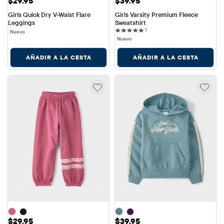
Girls Quick Dry V-Waist Flare 
Girls Varsity Premium Fleece 
Leggings
Sweatshirt
1 reviews
1
Nuevo
Nuevo
AÑADIR A LA CESTA
AÑADIR A LA CESTA
Precio: $29.95
Precio: $39.95
$29.95
$39.95