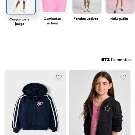
Camisetas 
Fondos activos
Hola gatito
Conjuntos a 
activas
juego
572
Elementos