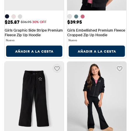
Precio de venta: $25.87
Precio: $39.95
$25.87
$39.95
Precio original: $36.95
$36.95
30% OFF
Girls Graphic Side Stripe Premium 
Girls Embellished Premium Fleece 
Fleece Zip Up Hoodie
Cropped Zip Up Hoodie
Nuevo
Nuevo
AÑADIR A LA CESTA
AÑADIR A LA CESTA