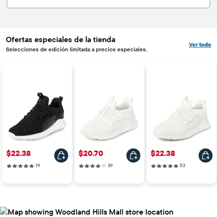
Ofertas especiales de la tienda
Ver todo
Selecciones de edición limitada a precios especiales.
Precio: $22.38
Precio: $20.70
Precio: $22.38
$22.38
$20.70
$22.38
19 reviews
39 reviews
53 reviews
19
39
53