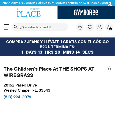
ENVÍO GRATIS. SIN COMPRA MÍNIMA EN TU COMPRA DENTRO DE LA APLICACIÓN CON EL
CÓDIGO
FREESHIP
DESCARGAR AHORA
El siguiente campo de búsqueda filtra las búsquedas
¿Qué
0
estás
buscando?
COMPRA 2 JEANS Y LLÉVATE 1 GRATIS CON EL CÓDIGO
B2G1. TERMINA EN:
1
DAYS
13
HRS
20
MINS
13
SECS
The Children's Place At THE SHOPS AT
WIREGRASS
28152 Paseo Drive
Wesley Chapel, FL, 33543
(813) 994-2076