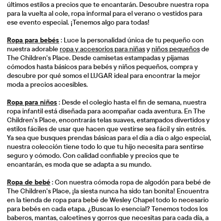
últimos estilos a precios que te encantarán. Descubre nuestra ropa
para la vuelta al cole, ropa informal para el verano o vestidos para
ese evento especial. ¡Tenemos algo para todas!
Ropa para bebés
: Luce la personalidad única de tu pequeño con
nuestra adorable
ropa y accesorios para niñas
y
niños pequeños
de
The Children's Place. Desde camisetas estampadas y pijamas
cómodos hasta básicos para bebés y niños pequeños, compra y
descubre por qué somos el LUGAR ideal para encontrar la mejor
moda a precios accesibles.
Ropa para niños
: Desde el colegio hasta el fin de semana, nuestra
ropa infantil está diseñada para acompañar cada aventura. En The
Children's Place, encontrarás telas suaves, estampados divertidos y
estilos fáciles de usar que hacen que vestirse sea fácil y sin estrés.
Ya sea que busques prendas básicas para el día a día o algo especial,
nuestra colección tiene todo lo que tu hijo necesita para sentirse
seguro y cómodo. Con calidad confiable y precios que te
encantarán, es moda que se adapta a su mundo.
Ropa de bebé
: Con nuestra cómoda ropa de algodón para bebé de
The Children's Place, ¡la siesta nunca ha sido tan bonita! Encuentra
en la tienda de ropa para bebé de Wesley Chapel todo lo necesario
para bebés en cada etapa. ¿Buscas lo esencial? Tenemos todos los
baberos, mantas, calcetines y gorros que necesitas para cada día, a