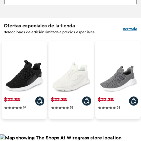
Ofertas especiales de la tienda
Ver todo
Selecciones de edición limitada a precios especiales.
Precio: $22.38
Precio: $22.38
Precio: $22.38
$22.38
$22.38
$22.38
19 reviews
53 reviews
53 reviews
19
53
53