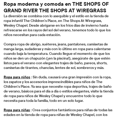
Ropa moderna y comoda en THE SHOPS OF
GRAND RIVER THE SHOPS AT WIREGRASS
La diversión se combina con lo asequible y el estilo en la tienda de
ropa infantil The Children's Place, en The Shops At Wiregrass,
Wesley Chapel. Desde abrigarse en los fríos días de invierno hasta
refrescarse en los rayos del sol del verano, tenemos todo lo que los
niños necesitan para cada estación.
Compra ropa de abrigo, suéteres, jeans, pantalones, camisetas de
manga larga, sudaderas y más con lo último en ropa para calentarse
cuando baja la temperatura. Cuando llegue el momento de que los
niños se den un chapuzón (¡en la piscina!), asegúrate de que estén
listos para el verano con elegantes trajes de baño, pareos, shorts,
camisetas de tirantes, chanclas, lentes de sol, sombreros y más.
Ropa para niños
: Sin duda, causará una gran impresión con la ropa,
los zapatos y los accesorios imprescindibles para niños de The
Children's Place. Ya sea que necesite ropa deportiva, trajes de baño
de verano, básicos para el día a día o estilos elegantes, visite la tienda
de ropa para niños de Wesley Chapel y encuentre todo lo que
necesita para toda la familia, todo en un solo lugar.
Ropa para niñas
: Crea conjuntos fantásticos para niñas de todas las
edades en la tienda de ropa para niñas de Wesley Chapel, con los