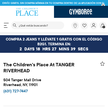
ENVÍO GRATIS. SIN COMPRA MÍNIMA EN TU COMPRA DENTRO DE LA APLICACIÓN CON EL
CÓDIGO
FREESHIP
DESCARGAR AHORA
El siguiente campo de búsqueda filtra las búsquedas
¿Qué
0
estás
buscando?
COMPRA 2 JEANS Y LLÉVATE 1 GRATIS CON EL CÓDIGO
B2G1. TERMINA EN:
2
DAYS
18
HRS
27
MINS
39
SECS
The Children's Place At TANGER
RIVERHEAD
504 Tanger Mall Drive
Riverhead, NY, 11901
(631) 727-7447