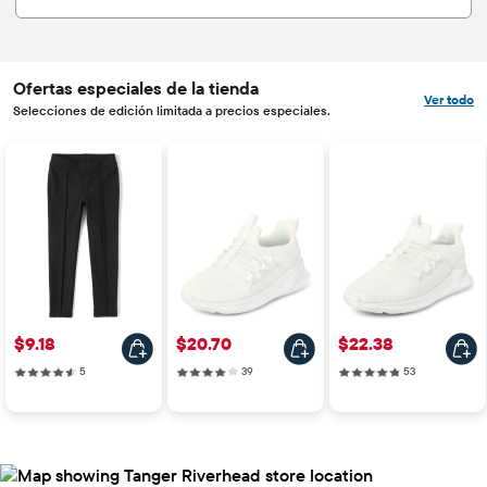
Ofertas especiales de la tienda
Ver todo
Selecciones de edición limitada a precios especiales.
Precio: $9.18
Precio: $20.70
Precio: $22.38
$9.18
$20.70
$22.38
5 reviews
39 reviews
53 reviews
5
39
53