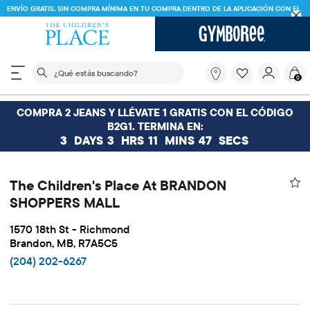
ENVÍO GRATIS. SIN COMPRA MÍNIMA EN TU COMPRA DENTRO DE LA APLICACIÓN CON EL
CÓDIGO
FREESHIP
DESCARGAR AHORA
El siguiente campo de búsqueda filtra las búsquedas
¿Qué
0
estás
buscando?
COMPRA 2 JEANS Y LLÉVATE 1 GRATIS CON EL CÓDIGO
B2G1. TERMINA EN:
3
DAYS
3
HRS
11
MINS
47
SECS
The Children's Place At BRANDON
SHOPPERS MALL
1570 18th St - Richmond
Brandon, MB, R7A5C5
(204) 202-6267