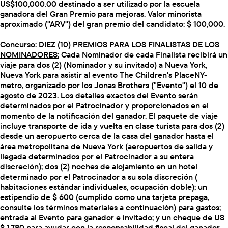
US$100,000.00 destinado a ser utilizado por la escuela
ganadora del Gran Premio para mejoras. Valor minorista
aproximado ("ARV") del gran premio del candidato: $ 100,000.
Concurso: DIEZ (10) PREMIOS PARA LOS FINALISTAS DE LOS
NOMINADORES:
Cada Nominador de cada Finalista recibirá un
viaje para dos (2) (Nominador y su invitado) a Nueva York,
Nueva York para asistir al evento The Children's PlaceNY-
metro, organizado por los Jonas Brothers ("Evento") el 10 de
agosto de 2023. Los detalles exactos del Evento serán
determinados por el Patrocinador y proporcionados en el
momento de la notificación del ganador. El paquete de viaje
incluye transporte de ida y vuelta en clase turista para dos (2)
desde un aeropuerto cerca de la casa del ganador hasta el
área metropolitana de Nueva York (aeropuertos de salida y
llegada determinados por el Patrocinador a su entera
discreción); dos (2) noches de alojamiento en un hotel
determinado por el Patrocinador a su sola discreción (
habitaciones estándar individuales, ocupación doble); un
estipendio de $ 600 (cumplido como una tarjeta prepaga,
consulte los términos materiales a continuación) para gastos;
entrada al Evento para ganador e invitado; y un cheque de US
$ 1,780 para ayudar con la responsabilidad fiscal del ganador.