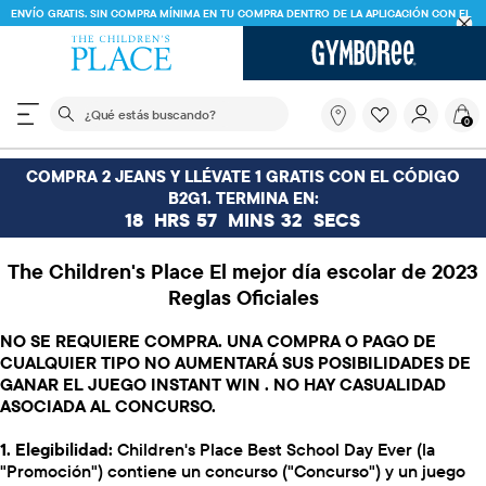
ENVÍO GRATIS. SIN COMPRA MÍNIMA EN TU COMPRA DENTRO DE LA APLICACIÓN CON EL
CÓDIGO
FREESHIP
DESCARGAR AHORA
El siguiente campo de búsqueda filtra las búsquedas
¿Qué
0
estás
buscando?
COMPRA 2 JEANS Y LLÉVATE 1 GRATIS CON EL CÓDIGO
B2G1. TERMINA EN:
18
HRS
57
MINS
30
SECS
The Children's Place El mejor día escolar de 2023
Reglas Oficiales
NO SE REQUIERE COMPRA. UNA COMPRA O PAGO DE
CUALQUIER TIPO NO AUMENTARÁ SUS POSIBILIDADES DE
GANAR EL JUEGO INSTANT WIN . NO HAY CASUALIDAD
ASOCIADA AL CONCURSO.
1. Elegibilidad:
Children's Place Best School Day Ever (la
"Promoción") contiene un concurso ("Concurso") y un juego